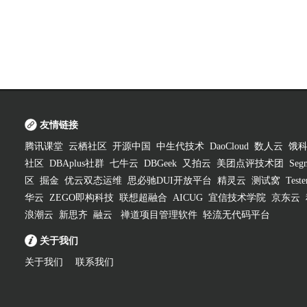
友情链接
腾讯课堂
云栖社区
开源中国
中生代技术
DaoCloud
数人云
饿
社区
DBAplus社群
七牛云
DBGeek
又拍云
美团点评技术团
Segm
区
掘金
优云双态运维
思必驰DUI开放平台
精灵云
测试窝
Test
华云
ZEGO即构科技
联想超融合
AICUG
宜信技术学院
京东云
浪潮云
新思齐
融云
禅道项目管理软件
轻流无代码平台
关于我们
关于我们
联系我们