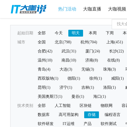
热门活动
大咖直播
大咖视频
起始日期
全部
今天
明天
本周
下周
本
城市
全国
北京(798)
杭州(704)
上海(451)
合肥(42)
武汉(31)
厦门(24)
长沙(22)
温州(10)
南昌(10)
济南(8)
在线(8)
青岛(4)
大连(3)
无锡(3)
珠海(3)
西双版纳(1)
德阳(1)
徐州(1)
咸阳(1)
昆明(1)
济宁(1)
吉林(1)
洛阳(1)
美国奥斯汀(1)
曼谷(1)
海口(1)
技术类别
全部
人工智能
区块链
物联网
容
数据库
高可用架构
存储
编程语言
软件研发
IT运维
产品
软件测试