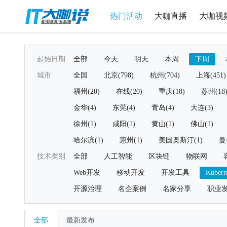
热门活动
大咖直播
大咖视
起始日期
全部
今天
明天
本周
下周
城市
全国
北京(798)
杭州(704)
上海(451)
福州(20)
在线(20)
重庆(18)
苏州(18
金华(4)
东莞(4)
青岛(4)
大连(3)
徐州(1)
咸阳(1)
黄山(1)
佛山(1)
哈尔滨(1)
惠州(1)
美国奥斯汀(1)
曼
技术类别
全部
人工智能
区块链
物联网
Web开发
移动开发
开发工具
Kubern
开源治理
名企案例
名家分享
职业
全部
最新发布