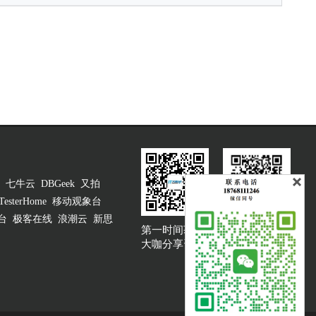
七牛云
DBGeek
又拍
TesterHome
移动观象台
台
极客在线
浪潮云
新思
第一时间获取
大咖说吐槽客服
大咖分享资讯