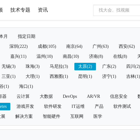
频
技术专题
资讯
本月
指定日期
深圳(222)
成都(105)
南京(64)
广州(63)
西安(62)
)
嘉兴(11)
温州(10)
南昌(10)
济南(8)
在线(8)
天
无锡(3)
珠海(3)
马尼拉(3)
太原(2)
广东(2)
四川(2
三亚(1)
大理(1)
西雅图(1)
昆明(1)
济宁(1)
吉林(1
谷(1)
海口(1)
容器
云计算
大数据
DevOps
AR/VR
信息安全
etes
游戏开发
软件研发
IT运维
产品
软件测试
发展
解决方案
智能硬件
互联网
医学