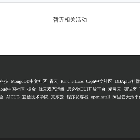
暂无相关活动
科技
MongoDB中文社区
青云
RancherLabs
Ceph中文社区
DBAplus社群
 Cloud中国社区
掘金
优云双态运维
思必驰DUI开放平台
精灵云
测试窝
合
AICUG
宜信技术学院
京东云
程序员客栈
openinstall
阿里云天池平