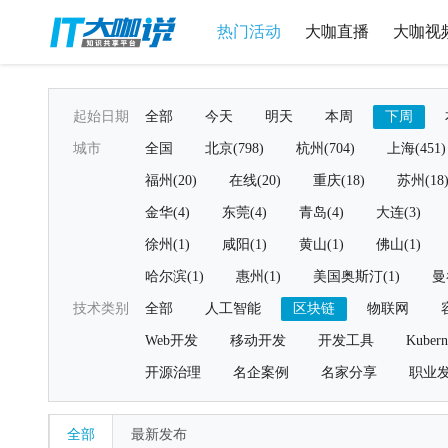
热门活动
大咖直播
大咖视
起始日期
全部
今天
明天
本周
下周
城市
全国
北京(798)
杭州(704)
上海(451)
福州(20)
在线(20)
重庆(18)
苏州(18
金华(4)
东莞(4)
青岛(4)
大连(3)
徐州(1)
咸阳(1)
黄山(1)
佛山(1)
哈尔滨(1)
惠州(1)
美国奥斯汀(1)
曼
技术类别
全部
人工智能
区块链
物联网
Web开发
移动开发
开发工具
Kubern
开源治理
名企案例
名家分享
职业
全部
最新发布