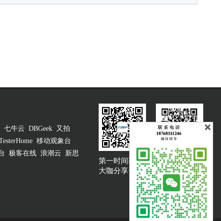
七牛云
DBGeek
又拍
TesterHome
移动观象台
台
极客在线
浪潮云
新思
第一时间获取
大咖说吐槽客服
大咖分享资讯