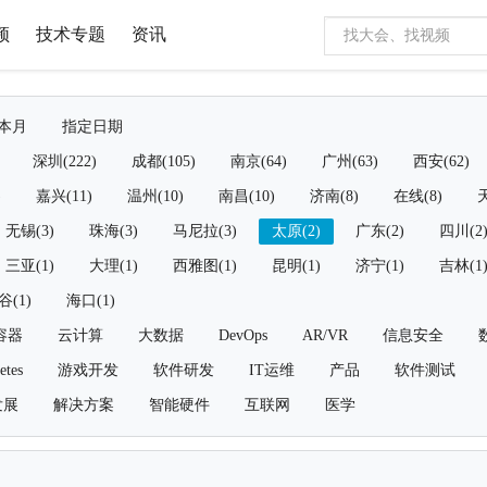
频
技术专题
资讯
本月
指定日期
深圳(222)
成都(105)
南京(64)
广州(63)
西安(62)
)
嘉兴(11)
温州(10)
南昌(10)
济南(8)
在线(8)
天
无锡(3)
珠海(3)
马尼拉(3)
太原(2)
广东(2)
四川(2
三亚(1)
大理(1)
西雅图(1)
昆明(1)
济宁(1)
吉林(1
谷(1)
海口(1)
容器
云计算
大数据
DevOps
AR/VR
信息安全
etes
游戏开发
软件研发
IT运维
产品
软件测试
发展
解决方案
智能硬件
互联网
医学