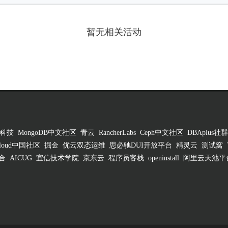
暂无相关活动
科技
MongoDB中文社区
青云
RancherLabs
Ceph中文社区
DBAplus社群
 Cloud中国社区
掘金
优云双态运维
思必驰DUI开放平台
精灵云
测试窝
合
AICUG
宜信技术学院
京东云
程序员客栈
openinstall
阿里云天池平