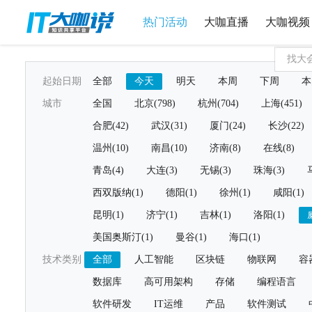
热门活动
大咖直播
大咖视频
起始日期
全部
今天
明天
本周
下周
本
城市
全国
北京(798)
杭州(704)
上海(451)
合肥(42)
武汉(31)
厦门(24)
长沙(22)
温州(10)
南昌(10)
济南(8)
在线(8)
青岛(4)
大连(3)
无锡(3)
珠海(3)
西双版纳(1)
德阳(1)
徐州(1)
咸阳(1)
昆明(1)
济宁(1)
吉林(1)
洛阳(1)
美国奥斯汀(1)
曼谷(1)
海口(1)
技术类别
全部
人工智能
区块链
物联网
容
数据库
高可用架构
存储
编程语言
软件研发
IT运维
产品
软件测试