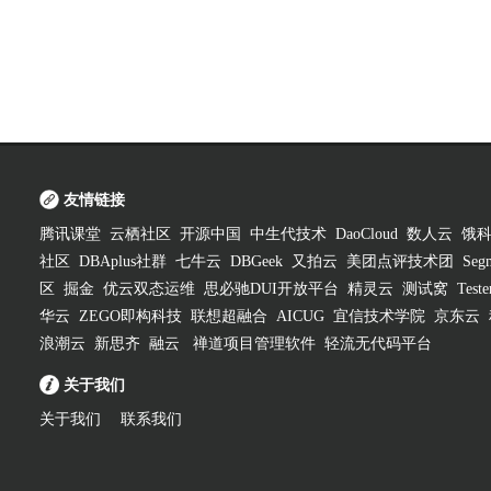
友情链接
腾讯课堂
云栖社区
开源中国
中生代技术
DaoCloud
数人云
饿
社区
DBAplus社群
七牛云
DBGeek
又拍云
美团点评技术团
Segm
区
掘金
优云双态运维
思必驰DUI开放平台
精灵云
测试窝
Test
华云
ZEGO即构科技
联想超融合
AICUG
宜信技术学院
京东云
浪潮云
新思齐
融云
禅道项目管理软件
轻流无代码平台
关于我们
关于我们
联系我们