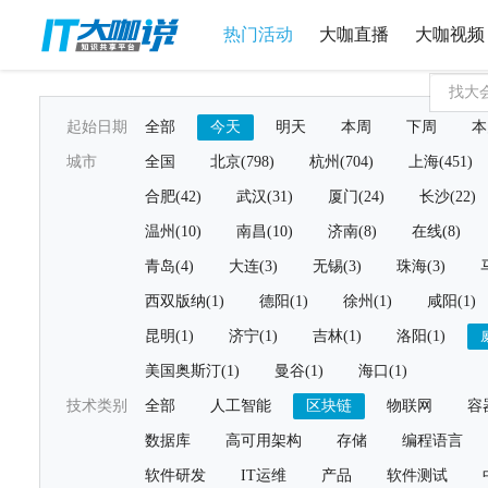
热门活动
大咖直播
大咖视频
起始日期
全部
今天
明天
本周
下周
本
城市
全国
北京(798)
杭州(704)
上海(451)
合肥(42)
武汉(31)
厦门(24)
长沙(22)
温州(10)
南昌(10)
济南(8)
在线(8)
青岛(4)
大连(3)
无锡(3)
珠海(3)
西双版纳(1)
德阳(1)
徐州(1)
咸阳(1)
昆明(1)
济宁(1)
吉林(1)
洛阳(1)
美国奥斯汀(1)
曼谷(1)
海口(1)
技术类别
全部
人工智能
区块链
物联网
容
数据库
高可用架构
存储
编程语言
软件研发
IT运维
产品
软件测试