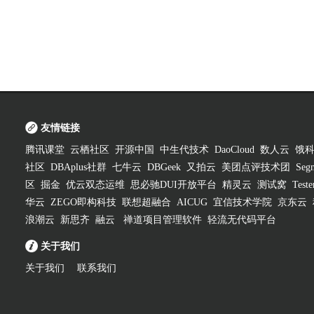
友情链接
腾讯课堂
云栖社区
开源中国
中生代技术
DaoCloud
数人云
饿
社区
DBAplus社群
七牛云
DBGeek
又拍云
美团点评技术团
Segm
区
掘金
优云双态运维
思必驰DUI开放平台
精灵云
测试窝
Test
华云
ZEGO即构科技
联想超融合
AICUG
宜信技术学院
京东云
浪潮云
新思齐
融云
禅道项目管理软件
轻流无代码平台
关于我们
关于我们
联系我们