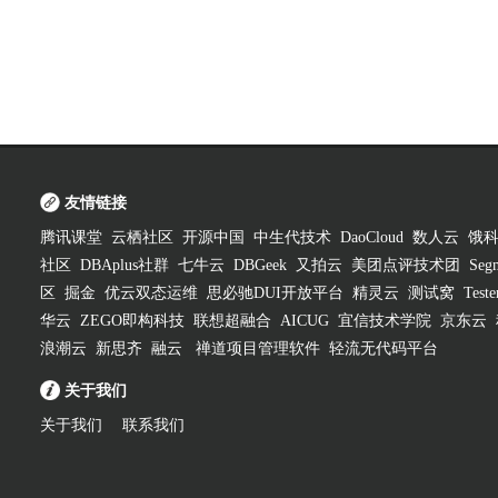
友情链接
腾讯课堂
云栖社区
开源中国
中生代技术
DaoCloud
数人云
饿
社区
DBAplus社群
七牛云
DBGeek
又拍云
美团点评技术团
Segm
区
掘金
优云双态运维
思必驰DUI开放平台
精灵云
测试窝
Test
华云
ZEGO即构科技
联想超融合
AICUG
宜信技术学院
京东云
浪潮云
新思齐
融云
禅道项目管理软件
轻流无代码平台
关于我们
关于我们
联系我们