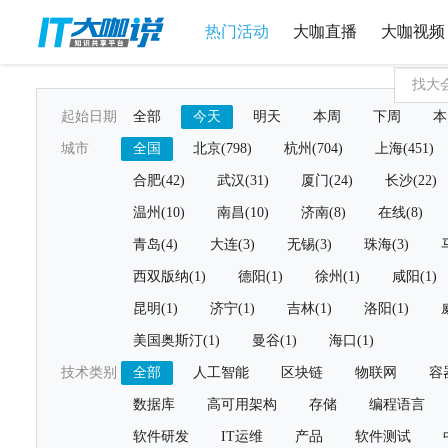
热门活动
大咖直播
大咖视频
起始日期
全部
今天
明天
本周
下周
本
城市
全国
北京(798)
杭州(704)
上海(451)
合肥(42)
武汉(31)
厦门(24)
长沙(22)
温州(10)
南昌(10)
济南(8)
在线(8)
青岛(4)
大连(3)
无锡(3)
珠海(3)
西双版纳(1)
德阳(1)
徐州(1)
咸阳(1)
昆明(1)
济宁(1)
吉林(1)
洛阳(1)
美国奥斯汀(1)
曼谷(1)
海口(1)
技术类别
全部
人工智能
区块链
物联网
容
数据库
高可用架构
存储
编程语言
软件研发
IT运维
产品
软件测试