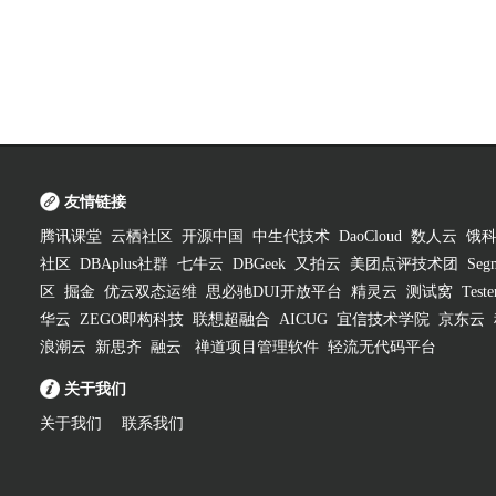
友情链接
腾讯课堂
云栖社区
开源中国
中生代技术
DaoCloud
数人云
饿
社区
DBAplus社群
七牛云
DBGeek
又拍云
美团点评技术团
Segm
区
掘金
优云双态运维
思必驰DUI开放平台
精灵云
测试窝
Test
华云
ZEGO即构科技
联想超融合
AICUG
宜信技术学院
京东云
浪潮云
新思齐
融云
禅道项目管理软件
轻流无代码平台
关于我们
关于我们
联系我们