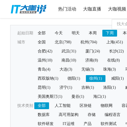
热门活动
大咖直播
大咖视频
起始日期
全部
今天
明天
本周
下周
本
城市
全国
北京(798)
杭州(704)
上海(451)
合肥(42)
武汉(31)
厦门(24)
长沙(22)
温州(10)
南昌(10)
济南(8)
在线(8)
青岛(4)
大连(3)
无锡(3)
珠海(3)
西双版纳(1)
德阳(1)
徐州(1)
咸阳(1)
昆明(1)
济宁(1)
吉林(1)
洛阳(1)
美国奥斯汀(1)
曼谷(1)
海口(1)
技术类别
全部
人工智能
区块链
物联网
容
数据库
高可用架构
存储
编程语言
软件研发
IT运维
产品
软件测试