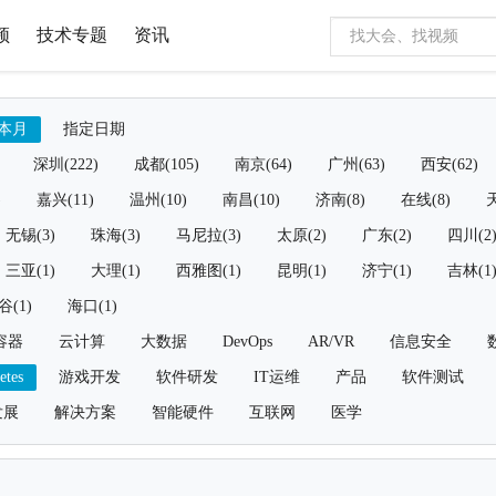
频
技术专题
资讯
本月
指定日期
深圳(222)
成都(105)
南京(64)
广州(63)
西安(62)
)
嘉兴(11)
温州(10)
南昌(10)
济南(8)
在线(8)
天
无锡(3)
珠海(3)
马尼拉(3)
太原(2)
广东(2)
四川(2
三亚(1)
大理(1)
西雅图(1)
昆明(1)
济宁(1)
吉林(1
谷(1)
海口(1)
容器
云计算
大数据
DevOps
AR/VR
信息安全
etes
游戏开发
软件研发
IT运维
产品
软件测试
发展
解决方案
智能硬件
互联网
医学