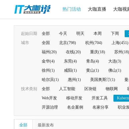
热门活动
大咖直播
大咖视
起始日期
全部
今天
明天
本周
下周
城市
全国
北京(798)
杭州(704)
上海(451)
福州(20)
在线(20)
重庆(18)
苏州(18
金华(4)
东莞(4)
青岛(4)
大连(3)
徐州(1)
咸阳(1)
黄山(1)
佛山(1)
哈尔滨(1)
惠州(1)
美国奥斯汀(1)
曼
技术类别
全部
人工智能
区块链
物联网
Web开发
移动开发
开发工具
Kubern
开源治理
名企案例
名家分享
职业
全部
最新发布