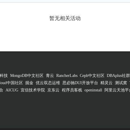
暂无相关活动
科技
MongoDB中文社区
青云
RancherLabs
Ceph中文社区
DBAplus社群
 Cloud中国社区
掘金
优云双态运维
思必驰DUI开放平台
精灵云
测试窝
合
AICUG
宜信技术学院
京东云
程序员客栈
openinstall
阿里云天池平