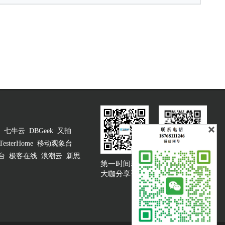
七牛云
DBGeek
又拍
TesterHome
移动观象台
台
极客在线
浪潮云
新思
第一时间获取
大咖说吐槽客服
大咖分享资讯