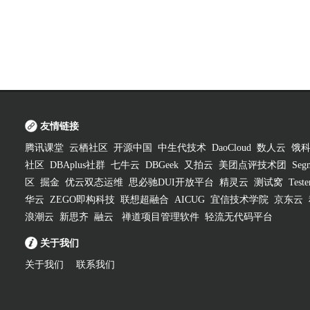
友情链接
腾讯课堂
云栖社区
开源中国
中生代技术
DaoCloud
数人云
饿
社区
DBAplus社群
七牛云
DBGeek
又拍云
美团点评技术团
Segm
区
掘金
优云双态运维
思必驰DUI开放平台
精灵云
测试窝
Test
华云
ZEGO即构科技
联想超融合
AICUG
宜信技术学院
京东云
浪潮云
新思齐
融云
禅道项目管理软件
轻流无代码平台
关于我们
关于我们
联系我们