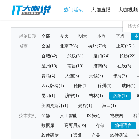
热门活动
大咖直播
大咖视频
起始日期
全部
今天
明天
本周
下周
本
城市
全国
北京(798)
杭州(704)
上海(451)
合肥(42)
武汉(31)
厦门(24)
长沙(22)
温州(10)
南昌(10)
济南(8)
在线(8)
青岛(4)
大连(3)
无锡(3)
珠海(3)
西双版纳(1)
德阳(1)
徐州(1)
咸阳(1)
昆明(1)
济宁(1)
吉林(1)
洛阳(1)
美国奥斯汀(1)
曼谷(1)
海口(1)
技术类别
全部
人工智能
区块链
物联网
容
数据库
高可用架构
存储
编程语言
软件研发
IT运维
产品
软件测试