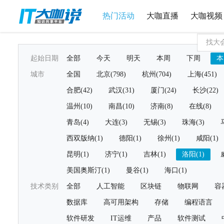
热门活动
大咖直播
大咖视频
起始日期
全部
今天
明天
本周
下周
本
城市
全国
北京(798)
杭州(704)
上海(451)
合肥(42)
武汉(31)
厦门(24)
长沙(22)
温州(10)
南昌(10)
济南(8)
在线(8)
青岛(4)
大连(3)
无锡(3)
珠海(3)
西双版纳(1)
德阳(1)
徐州(1)
咸阳(1)
昆明(1)
济宁(1)
吉林(1)
洛阳(1)
美国奥斯汀(1)
曼谷(1)
海口(1)
技术类别
全部
人工智能
区块链
物联网
容
数据库
高可用架构
存储
编程语言
软件研发
IT运维
产品
软件测试