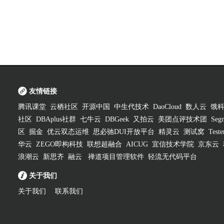
友情链接
腾讯课堂
云栖社区
开源中国
中生代技术
DaoCloud
数人云
饿
社区
DBAplus社群
七牛云
DBGeek
又拍云
美团点评技术团
Segm
区
掘金
优云双态运维
思必驰DUI开放平台
精灵云
测试窝
Test
华云
ZEGO即构科技
联想超融合
AICUG
宜信技术学院
京东云
浪潮云
新思齐
融云
禅道项目管理软件
轻流无代码平台
关于我们
关于我们
联系我们