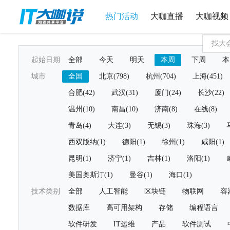
热门活动
大咖直播
大咖视频
起始日期
全部
今天
明天
本周
下周
本
城市
全国
北京(798)
杭州(704)
上海(451)
合肥(42)
武汉(31)
厦门(24)
长沙(22)
温州(10)
南昌(10)
济南(8)
在线(8)
青岛(4)
大连(3)
无锡(3)
珠海(3)
西双版纳(1)
德阳(1)
徐州(1)
咸阳(1)
昆明(1)
济宁(1)
吉林(1)
洛阳(1)
美国奥斯汀(1)
曼谷(1)
海口(1)
技术类别
全部
人工智能
区块链
物联网
容
数据库
高可用架构
存储
编程语言
软件研发
IT运维
产品
软件测试