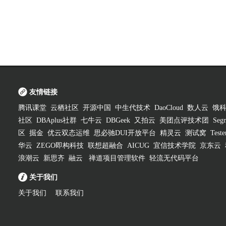
友情链接
腾讯课堂
云栖社区
开源中国
中生代技术
DaoCloud
数人云
饿
社区
DBAplus社群
七牛云
DBGeek
又拍云
美团点评技术团
Segm
区
掘金
优云双态运维
思必驰DUI开放平台
精灵云
测试窝
Test
华云
ZEGO即构科技
联想超融合
AICUG
宜信技术学院
京东云
浪潮云
新思齐
融云
禅道项目管理软件
轻流无代码平台
关于我们
关于我们
联系我们