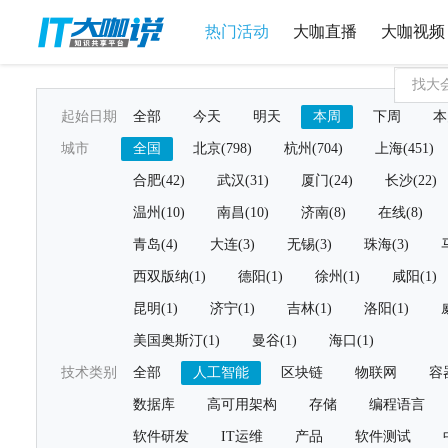
热门活动
大咖直播
大咖视频
起始日期
全部
今天
明天
本周
下周
本
城市
全国
北京(798)
杭州(704)
上海(451)
合肥(42)
武汉(31)
厦门(24)
长沙(22)
温州(10)
南昌(10)
济南(8)
在线(8)
青岛(4)
大连(3)
无锡(3)
珠海(3)
西双版纳(1)
德阳(1)
徐州(1)
咸阳(1)
昆明(1)
济宁(1)
吉林(1)
洛阳(1)
美国奥斯汀(1)
曼谷(1)
海口(1)
技术类别
全部
人工智能
区块链
物联网
容
数据库
高可用架构
存储
编程语言
软件研发
IT运维
产品
软件测试