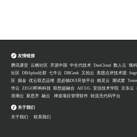
友情链接
腾讯课堂
云栖社区
开源中国
中生代技术
DaoCloud
数人云
饿
社区
DBAplus社群
七牛云
DBGeek
又拍云
美团点评技术团
Segm
区
掘金
优云双态运维
思必驰DUI开放平台
精灵云
测试窝
Test
华云
ZEGO即构科技
联想超融合
AICUG
宜信技术学院
京东云
浪潮云
新思齐
融云
禅道项目管理软件
轻流无代码平台
关于我们
关于我们
联系我们