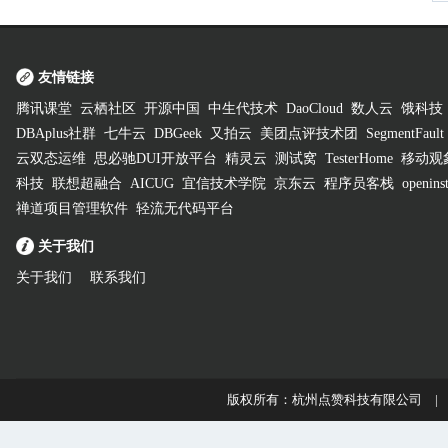
友情链接
腾讯课堂
云栖社区
开源中国
中生代技术
DaoCloud
数人云
饿科技
DBAplus社群
七牛云
DBGeek
又拍云
美团点评技术团
SegmentFault
云双态运维
思必驰DUI开放平台
精灵云
测试窝
TesterHome
移动观
科技
联想超融合
AICUG
宜信技术学院
京东云
程序员客栈
openinst
禅道项目管理软件
轻流无代码平台
关于我们
关于我们
联系我们
版权所有：杭州点赞科技有限公司 