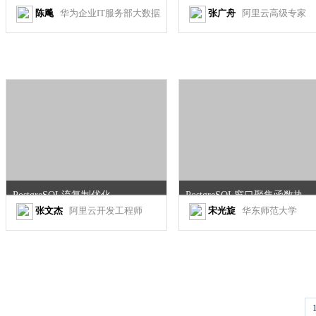
陈飚
华为企业IT服务部大数据服务总监
张广舟
阿里云高级专家
PostgreSQL流复制优化
PostgreSQL窗口聚集函数执行优化
张文杰
阿里云开发工程师
宋光旋
华东师范大学
1