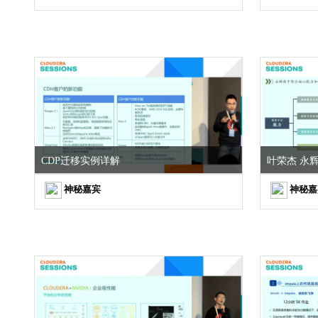
CDP迁移实例详解
叶荣杰 永
神秘嘉宾
神秘嘉