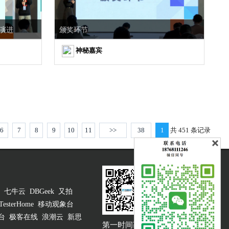
演进
颁奖环节
神秘嘉宾
6
7
8
9
10
11
>>
38
1
共 451 条记录
七牛云
DBGeek
又拍
TesterHome
移动观象台
台
极客在线
浪潮云
新思
第一时间获取
大咖说吐槽客服