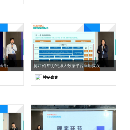
新金融
傅江如 申万宏源大数据平台应用实践
神秘嘉宾