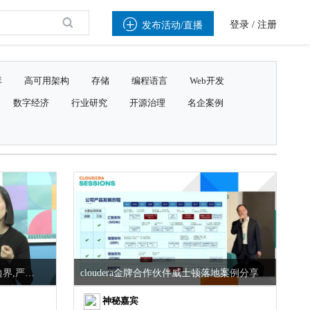

登录
/
注册
发布活动/直播
库
高可用架构
存储
编程语言
Web开发
数字经济
行业研究
开源治理
名企案例
明天之前，看见未来--打破认知边界,严谨探索未知
cloudera金牌合作伙伴威士顿落地案例分享
神秘嘉宾