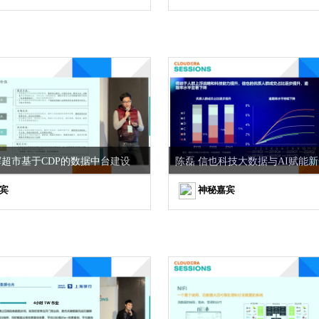
辉超市基于CDP的数据中台建设
陈磊 信也科技大数据与AI赋能
宾
神秘嘉宾