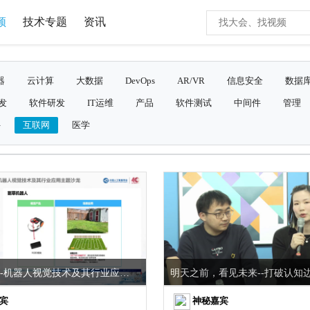
频
技术专题
资讯
器
云计算
大数据
DevOps
AR/VR
信息安全
数据
发
软件研发
IT运维
产品
软件测试
中间件
管理
件
互联网
医学
VALSE2021-机器人视觉技术及其行业应用主题沙龙
宾
神秘嘉宾