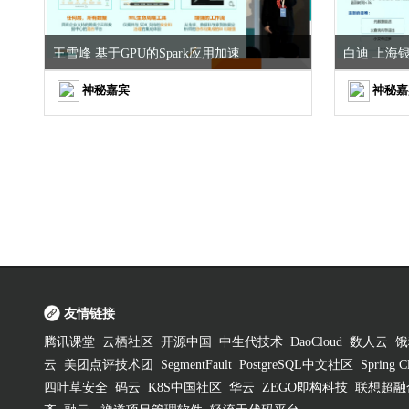
王雪峰 基于GPU的Spark应用加速
白迪 上海
神秘嘉宾
神秘嘉
友情链接
腾讯课堂
云栖社区
开源中国
中生代技术
DaoCloud
数人云
饿
云
美团点评技术团
SegmentFault
PostgreSQL中文社区
Spring
四叶草安全
码云
K8S中国社区
华云
ZEGO即构科技
联想超融