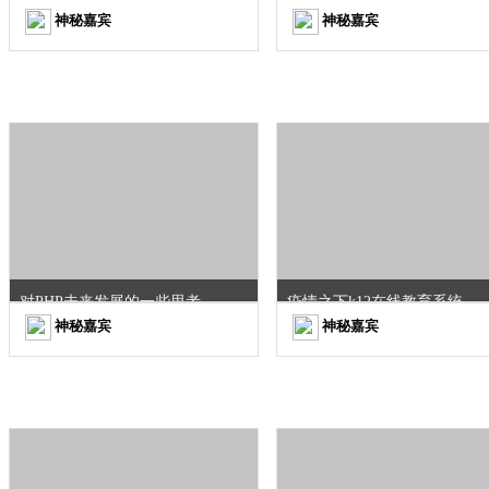
神秘嘉宾
神秘嘉宾
对PHP未来发展的一些思考
疫情之下k12在线教育系统放入稳定性建设
神秘嘉宾
神秘嘉宾