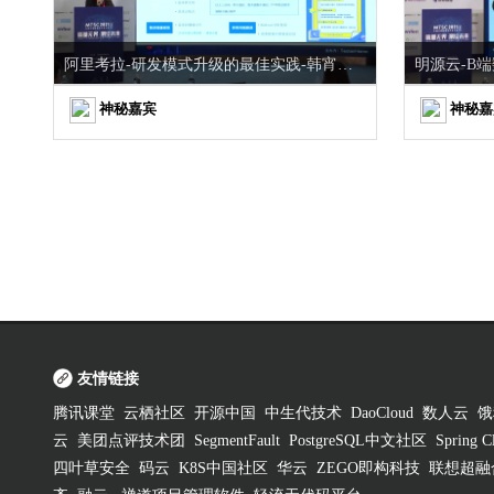
阿里考拉-研发模式升级的最佳实践-韩宵（涵涵）
神秘嘉宾
神秘嘉
友情链接
腾讯课堂
云栖社区
开源中国
中生代技术
DaoCloud
数人云
饿
云
美团点评技术团
SegmentFault
PostgreSQL中文社区
Spring
四叶草安全
码云
K8S中国社区
华云
ZEGO即构科技
联想超融