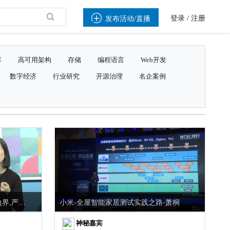

登录
/
注册
发布活动/直播
库
高可用架构
存储
编程语言
Web开发
数字经济
行业研究
开源治理
名企案例
明天之前，看见未来--打破认知边界,严谨探索未知
小米-全屋智能家居测试实践之路-萧桐
神秘嘉宾