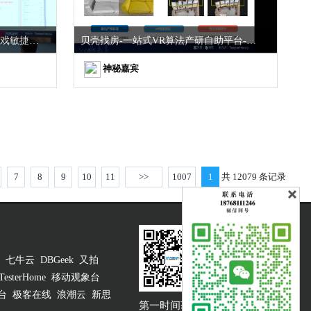
网易游戏-Evolute Studio：网易游戏敏捷用例review和用例管理平台-王彬
贝壳找房-一站式VR算法产研自助平台-林菁
神秘嘉宾
7
8
9
10
11
>>
1007
1
共 12079 条记录
七牛云
DBGeek
又拍
TesterHome
移动观象台
台
极客在线
浪潮云
新思
第一时间获取
大咖说吐槽客服