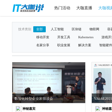
热门活动
大咖直播
大咖视
技术类别
全部
人工智能
区块链
物联网
容
移动开发
开发工具
Kubernetes
游戏开
名家分享
职业发展
解决方案
智能硬
数智化转型企业家领读会
神秘嘉宾
神秘嘉