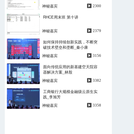
神秘嘉宾
2300
RHCE周末班 第十讲
神秘嘉宾
2379
如何保持持续创新实践，不断突
破技术壁垒和垄断_秦小康
神秘嘉宾
3156
面向传统应用的新基建空天院容
器解决方案_林殷
神秘嘉宾
3382
工商银行大规模金融级云原生实
践_李旭芳
神秘嘉宾
3358