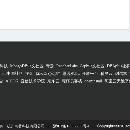
科技
MongoDB中文社区
青云
RancherLabs
Ceph中文社区
DBAplus社群
 Cloud中国社区
掘金
优云双态运维
思必驰DUI开放平台
精灵云
测试窝
合
AICUG
宜信技术学院
京东云
程序员客栈
openinstall
阿里云天池平
有：杭州点赞科技有限公司 |
Copyright©2016 itd
浙ICP备16039906号-1