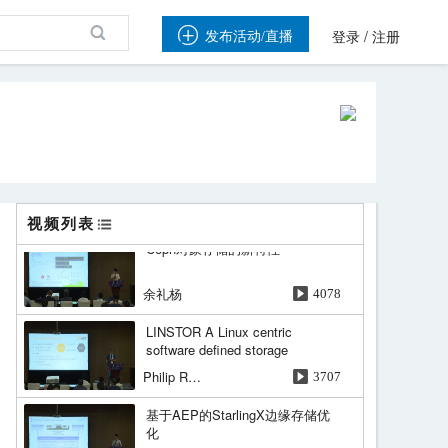
Demo Data LifeCycle, Telemetry,

/
Automation & Orchestration
发布活动/直播
登录
注册
伍佳俊
3174
原生为大规模容器平台服务的分
布式文件系统
张丽颖
2894
原生为大规模容器平台服务的分
布式文件系统
刘硕然
2923
视频列表
Ceph对象存储的新特性
余礼杨
4078
LINSTOR A Linux centric
software defined storage
Philip Reisner
3707
基于AEP的StarlingX边缘存储优
化