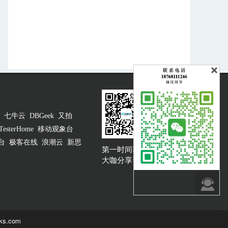
七牛云
DBGeek
又拍
TesterHome
移动观象台
台
极客在线
浪潮云
新思
第一时间获取
大咖说吐槽客服
大咖分享资讯

ks.com