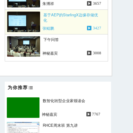
朱博祥
3657
基于AEP的StarlingX边缘存储优
化
张鲲鹏
3427
下午问答
神秘嘉宾
3008
为你推荐
数智化转型企业家领读会
神秘嘉宾
7767
RHCE周末班 第九讲