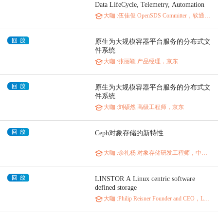
Data LifeCycle, Telemetry, Automation
& Orchestration
大咖
:伍佳俊 OpenSDS Committer，软通动力
原生为大规模容器平台服务的分布式文
件系统
大咖
:张丽颖 产品经理，京东
原生为大规模容器平台服务的分布式文
件系统
大咖
:刘硕然 高级工程师，京东
Ceph对象存储的新特性
大咖
:余礼杨 对象存储研发工程师，中国移动
LINSTOR A Linux centric software
defined storage
大咖
:Philip Reisner Founder and CEO，LINBIT