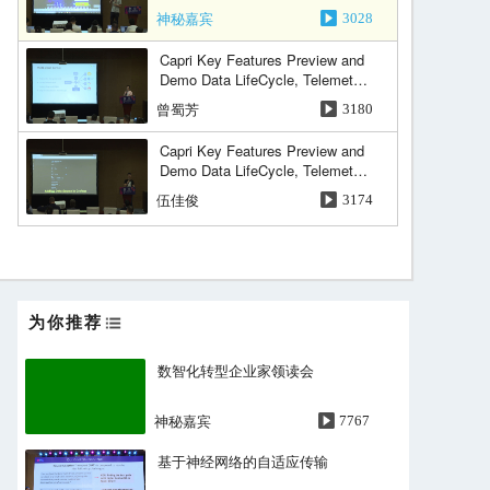
神秘嘉宾
3028
Capri Key Features Preview and
Demo Data LifeCycle, Telemetry,
Automation & Orchestration
曾蜀芳
3180
Capri Key Features Preview and
Demo Data LifeCycle, Telemetry,
Automation & Orchestration
伍佳俊
3174
原生为大规模容器平台服务的分
布式文件系统
张丽颖
2895
为你推荐
原生为大规模容器平台服务的分
布式文件系统
数智化转型企业家领读会
刘硕然
2923
神秘嘉宾
7767
Ceph对象存储的新特性
基于神经网络的自适应传输
余礼杨
4078