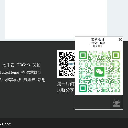
七牛云
DBGeek
又拍
TesterHome
移动观象台
台
极客在线
浪潮云
新思
第一时间获取
大咖说吐槽客服
大咖分享资讯

ks.com