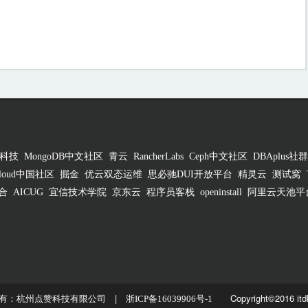
科技
MongoDB中文社区
青云
RancherLabs
Ceph中文社区
DBAplus社群
 Cloud中国社区
掘金
优云双态运维
思必驰DUI开放平台
精灵云
测试窝
合
AICUG
宜信技术学院
京东云
程序员客栈
openinstall
阿里云天池平
有：杭州点赞科技有限公司 |
Copyright©2016 itd
浙ICP备16039906号-1