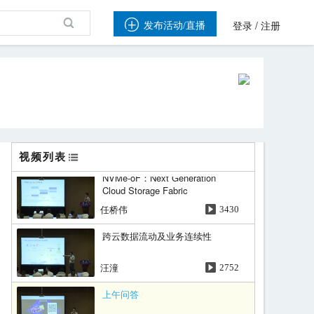
OpenSDS Capri 发布特性总览

/
发布活动/直播
登录
注册
Sanil Kumar D.
3608
Unified Storage Challenges &
OpenSDS Japan EUAC
Introduction
Yusuke Sato
3069
海量对象存储YIG的前世今生
钟忻
2961
视频列表
NVMe-oF：Next Generation
Cloud Storage Fabric
任桥伟
3430
跨云数据流动及业务连续性
汪潼
2752
上午问答