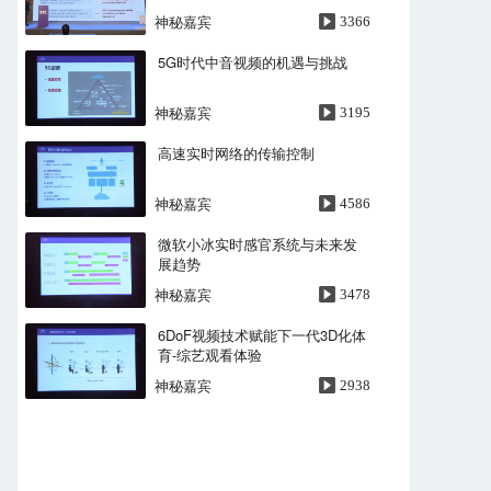
神秘嘉宾
3366
LINSTOR A Linux centric
software defined storage
5G时代中音视频的机遇与挑战
Philip Reisner
3707
神秘嘉宾
3195
基于AEP的StarlingX边缘存储优
化
高速实时网络的传输控制
朱博祥
3657
神秘嘉宾
4586
基于AEP的StarlingX边缘存储优
化
微软小冰实时感官系统与未来发
张鲲鹏
3427
展趋势
神秘嘉宾
3478
下午问答
6DoF视频技术赋能下一代3D化体
神秘嘉宾
3008
育-综艺观看体验
神秘嘉宾
2938