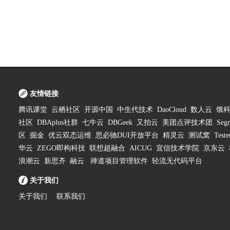
友情链接
腾讯课堂
云栖社区
开源中国
中生代技术
DaoCloud
数人云
饿
社区
DBAplus社群
七牛云
DBGeek
又拍云
美团点评技术团
Segm
区
掘金
优云双态运维
思必驰DUI开放平台
精灵云
测试窝
Test
华云
ZEGO即构科技
联想超融合
AICUG
宜信技术学院
京东云
浪潮云
新思齐
融云
禅道项目管理软件
轻流无代码平台
关于我们
关于我们
联系我们