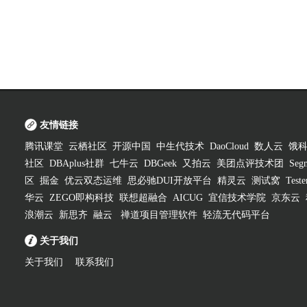
友情链接
腾讯课堂
云栖社区
开源中国
中生代技术
DaoCloud
数人云
饿
社区
DBAplus社群
七牛云
DBGeek
又拍云
美团点评技术团
Segm
区
掘金
优云双态运维
思必驰DUI开放平台
精灵云
测试窝
Test
华云
ZEGO即构科技
联想超融合
AICUG
宜信技术学院
京东云
浪潮云
新思齐
融云
禅道项目管理软件
轻流无代码平台
关于我们
关于我们
联系我们