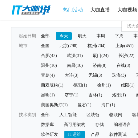
热门活动
大咖直播
大咖视频
起始日期
全部
今天
明天
本周
下周
本
城市
全国
北京(798)
杭州(704)
上海(451)
合肥(42)
武汉(31)
厦门(24)
长沙(22)
温州(10)
南昌(10)
济南(8)
在线(8)
青岛(4)
大连(3)
无锡(3)
珠海(3)
西双版纳(1)
德阳(1)
徐州(1)
咸阳(1)
昆明(1)
济宁(1)
吉林(1)
洛阳(1)
美国奥斯汀(1)
曼谷(1)
海口(1)
技术类别
全部
人工智能
区块链
物联网
容
数据库
高可用架构
存储
编程语言
软件研发
IT运维
产品
软件测试