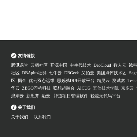
友情链接
腾讯课堂
云栖社区
开源中国
中生代技术
DaoCloud
数人云
饿
社区
DBAplus社群
七牛云
DBGeek
又拍云
美团点评技术团
Segm
区
掘金
优云双态运维
思必驰DUI开放平台
精灵云
测试窝
Test
华云
ZEGO即构科技
联想超融合
AICUG
宜信技术学院
京东云
浪潮云
新思齐
融云
禅道项目管理软件
轻流无代码平台
关于我们
关于我们
联系我们