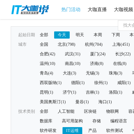
热门活动
大咖直播
大咖视频
起始日期
全部
今天
明天
本周
下周
本
城市
全国
北京(798)
杭州(704)
上海(451)
合肥(42)
武汉(31)
厦门(24)
长沙(22)
温州(10)
南昌(10)
济南(8)
在线(8)
青岛(4)
大连(3)
无锡(3)
珠海(3)
西双版纳(1)
德阳(1)
徐州(1)
咸阳(1)
昆明(1)
济宁(1)
吉林(1)
洛阳(1)
美国奥斯汀(1)
曼谷(1)
海口(1)
技术类别
全部
人工智能
区块链
物联网
容
数据库
高可用架构
存储
编程语言
软件研发
IT运维
产品
软件测试