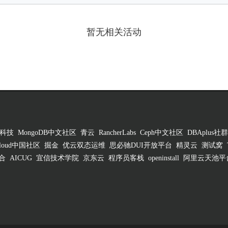
暂无相关活动
科技
MongoDB中文社区
青云
RancherLabs
Ceph中文社区
DBAplus社群
 Cloud中国社区
掘金
优云双态运维
思必驰DUI开放平台
精灵云
测试窝
合
AICUG
宜信技术学院
京东云
程序员客栈
openinstall
阿里云天池平