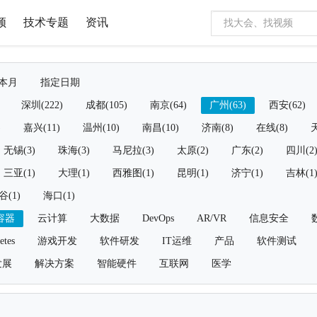
频
技术专题
资讯
本月
指定日期
深圳(222)
成都(105)
南京(64)
广州(63)
西安(62)
)
嘉兴(11)
温州(10)
南昌(10)
济南(8)
在线(8)
天
无锡(3)
珠海(3)
马尼拉(3)
太原(2)
广东(2)
四川(2
三亚(1)
大理(1)
西雅图(1)
昆明(1)
济宁(1)
吉林(1
谷(1)
海口(1)
容器
云计算
大数据
DevOps
AR/VR
信息安全
etes
游戏开发
软件研发
IT运维
产品
软件测试
发展
解决方案
智能硬件
互联网
医学