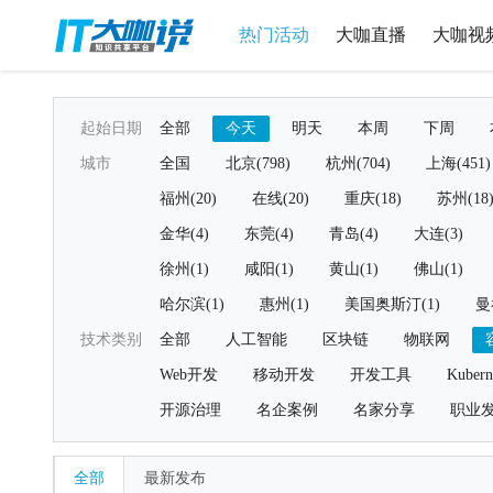
热门活动
大咖直播
大咖视
起始日期
全部
今天
明天
本周
下周
城市
全国
北京(798)
杭州(704)
上海(451)
福州(20)
在线(20)
重庆(18)
苏州(18
金华(4)
东莞(4)
青岛(4)
大连(3)
徐州(1)
咸阳(1)
黄山(1)
佛山(1)
哈尔滨(1)
惠州(1)
美国奥斯汀(1)
曼
技术类别
全部
人工智能
区块链
物联网
Web开发
移动开发
开发工具
Kubern
开源治理
名企案例
名家分享
职业
全部
最新发布