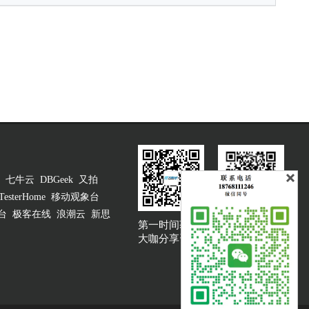
七牛云
DBGeek
又拍
TesterHome
移动观象台
台
极客在线
浪潮云
新思
第一时间获取
大咖说吐槽客服
大咖分享资讯