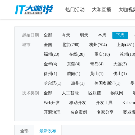
热门活动
大咖直播
大咖视
起始日期
全部
今天
明天
本周
下周
城市
全国
北京(798)
杭州(704)
上海(451)
福州(20)
在线(20)
重庆(18)
苏州(18
金华(4)
东莞(4)
青岛(4)
大连(3)
徐州(1)
咸阳(1)
黄山(1)
佛山(1)
哈尔滨(1)
惠州(1)
美国奥斯汀(1)
曼
技术类别
全部
人工智能
区块链
物联网
Web开发
移动开发
开发工具
Kubern
开源治理
名企案例
名家分享
职业
全部
最新发布