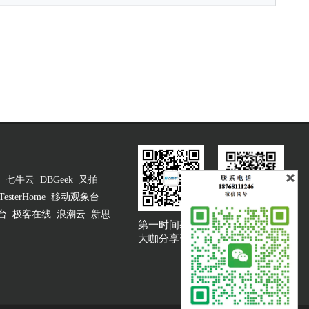
七牛云
DBGeek
又拍
TesterHome
移动观象台
台
极客在线
浪潮云
新思
第一时间获取
大咖说吐槽客服
大咖分享资讯