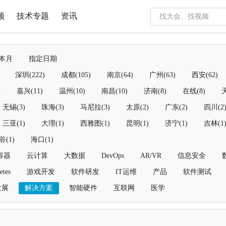
频
技术专题
资讯
本月
指定日期
深圳(222)
成都(105)
南京(64)
广州(63)
西安(62)
)
嘉兴(11)
温州(10)
南昌(10)
济南(8)
在线(8)
天
无锡(3)
珠海(3)
马尼拉(3)
太原(2)
广东(2)
四川(2
三亚(1)
大理(1)
西雅图(1)
昆明(1)
济宁(1)
吉林(1
谷(1)
海口(1)
容器
云计算
大数据
DevOps
AR/VR
信息安全
etes
游戏开发
软件研发
IT运维
产品
软件测试
发展
解决方案
智能硬件
互联网
医学