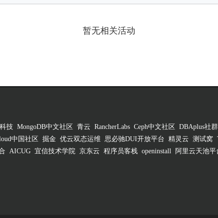
暂无相关活动
科技
MongoDB中文社区
青云
RancherLabs
Ceph中文社区
DBAplus社群
 Cloud中国社区
掘金
优云双态运维
思必驰DUI开放平台
精灵云
测试窝
合
AICUG
宜信技术学院
京东云
程序员客栈
openinstall
阿里云天池平