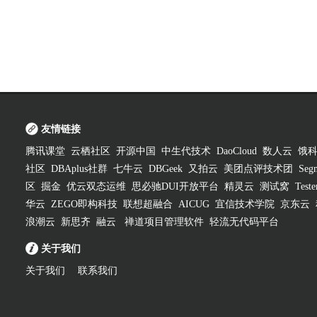
友情链接
腾讯课堂
云栖社区
开源中国
中生代技术
DaoCloud
数人云
饿
社区
DBAplus社群
七牛云
DBGeek
又拍云
美团点评技术团
Segm
区
掘金
优云双态运维
思必驰DUI开放平台
精灵云
测试窝
Test
华云
ZEGO即构科技
联想超融合
AICUG
宜信技术学院
京东云
浪潮云
新思齐
融云
禅道项目管理软件
轻流无代码平台
关于我们
关于我们
联系我们