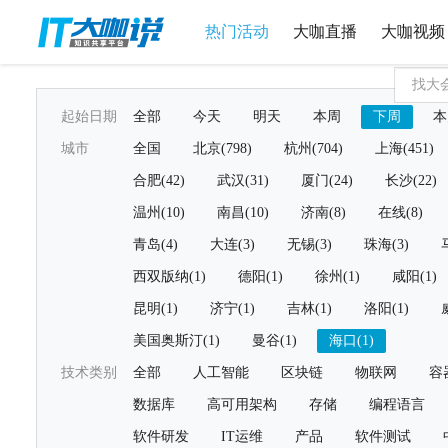
热门活动
大咖直播
大咖视频
起始日期
全部
今天
明天
本周
下周
本
城市
全国
北京(798)
杭州(704)
上海(451)
合肥(42)
武汉(31)
厦门(24)
长沙(22)
温州(10)
南昌(10)
济南(8)
在线(8)
青岛(4)
大连(3)
无锡(3)
珠海(3)
西双版纳(1)
德阳(1)
徐州(1)
咸阳(1)
昆明(1)
济宁(1)
吉林(1)
洛阳(1)
美国奥斯汀(1)
曼谷(1)
海口(1)
技术类别
全部
人工智能
区块链
物联网
容
数据库
高可用架构
存储
编程语言
软件研发
IT运维
产品
软件测试