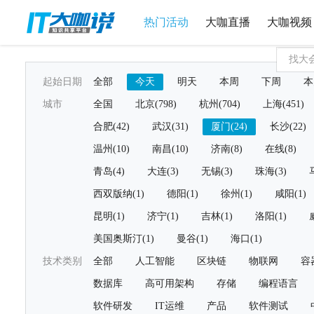
热门活动
大咖直播
大咖视频
起始日期
全部
今天
明天
本周
下周
本
城市
全国
北京(798)
杭州(704)
上海(451)
合肥(42)
武汉(31)
厦门(24)
长沙(22)
温州(10)
南昌(10)
济南(8)
在线(8)
青岛(4)
大连(3)
无锡(3)
珠海(3)
西双版纳(1)
德阳(1)
徐州(1)
咸阳(1)
昆明(1)
济宁(1)
吉林(1)
洛阳(1)
美国奥斯汀(1)
曼谷(1)
海口(1)
技术类别
全部
人工智能
区块链
物联网
容
数据库
高可用架构
存储
编程语言
软件研发
IT运维
产品
软件测试