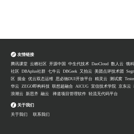
友情链接
腾讯课堂
云栖社区
开源中国
中生代技术
DaoCloud
数人云
饿
社区
DBAplus社群
七牛云
DBGeek
又拍云
美团点评技术团
Segm
区
掘金
优云双态运维
思必驰DUI开放平台
精灵云
测试窝
Test
华云
ZEGO即构科技
联想超融合
AICUG
宜信技术学院
京东云
浪潮云
新思齐
融云
禅道项目管理软件
轻流无代码平台
关于我们
关于我们
联系我们