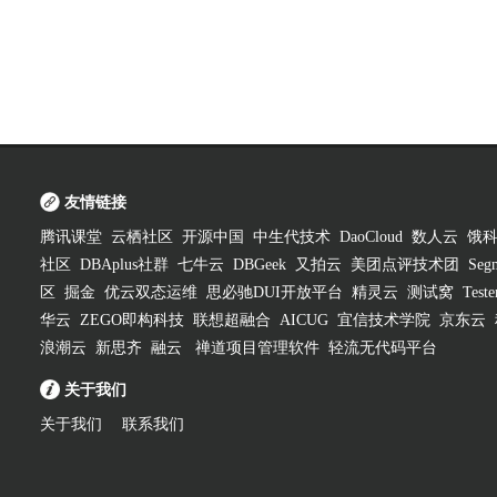
友情链接
腾讯课堂
云栖社区
开源中国
中生代技术
DaoCloud
数人云
饿
社区
DBAplus社群
七牛云
DBGeek
又拍云
美团点评技术团
Segm
区
掘金
优云双态运维
思必驰DUI开放平台
精灵云
测试窝
Test
华云
ZEGO即构科技
联想超融合
AICUG
宜信技术学院
京东云
浪潮云
新思齐
融云
禅道项目管理软件
轻流无代码平台
关于我们
关于我们
联系我们