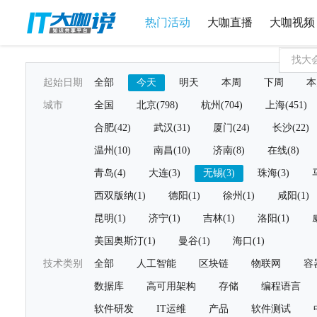
热门活动
大咖直播
大咖视频
起始日期
全部
今天
明天
本周
下周
本
城市
全国
北京(798)
杭州(704)
上海(451)
合肥(42)
武汉(31)
厦门(24)
长沙(22)
温州(10)
南昌(10)
济南(8)
在线(8)
青岛(4)
大连(3)
无锡(3)
珠海(3)
西双版纳(1)
德阳(1)
徐州(1)
咸阳(1)
昆明(1)
济宁(1)
吉林(1)
洛阳(1)
美国奥斯汀(1)
曼谷(1)
海口(1)
技术类别
全部
人工智能
区块链
物联网
容
数据库
高可用架构
存储
编程语言
软件研发
IT运维
产品
软件测试