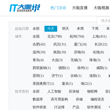
热门活动
大咖直播
大咖视频
起始日期
全部
今天
明天
本周
下周
本
城市
全国
北京(798)
杭州(704)
上海(451)
合肥(42)
武汉(31)
厦门(24)
长沙(22)
温州(10)
南昌(10)
济南(8)
在线(8)
青岛(4)
大连(3)
无锡(3)
珠海(3)
西双版纳(1)
德阳(1)
徐州(1)
咸阳(1)
昆明(1)
济宁(1)
吉林(1)
洛阳(1)
美国奥斯汀(1)
曼谷(1)
海口(1)
技术类别
全部
人工智能
区块链
物联网
容
数据库
高可用架构
存储
编程语言
软件研发
IT运维
产品
软件测试