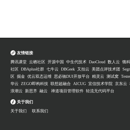
友情链接
腾讯课堂
云栖社区
开源中国
中生代技术
DaoCloud
数人云
饿
社区
DBAplus社群
七牛云
DBGeek
又拍云
美团点评技术团
Segm
区
掘金
优云双态运维
思必驰DUI开放平台
精灵云
测试窝
Test
华云
ZEGO即构科技
联想超融合
AICUG
宜信技术学院
京东云
浪潮云
新思齐
融云
禅道项目管理软件
轻流无代码平台
关于我们
关于我们
联系我们