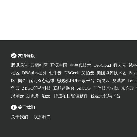
友情链接
腾讯课堂
云栖社区
开源中国
中生代技术
DaoCloud
数人云
饿
社区
DBAplus社群
七牛云
DBGeek
又拍云
美团点评技术团
Segm
区
掘金
优云双态运维
思必驰DUI开放平台
精灵云
测试窝
Test
华云
ZEGO即构科技
联想超融合
AICUG
宜信技术学院
京东云
浪潮云
新思齐
融云
禅道项目管理软件
轻流无代码平台
关于我们
关于我们
联系我们