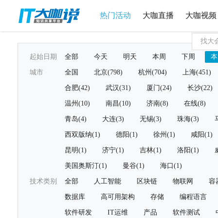
热门活动
大咖直播
大咖视频
起始日期
全部
今天
明天
本周
下周
本
城市
全国
北京(798)
杭州(704)
上海(451)
合肥(42)
武汉(31)
厦门(24)
长沙(22)
温州(10)
南昌(10)
济南(8)
在线(8)
青岛(4)
大连(3)
无锡(3)
珠海(3)
西双版纳(1)
德阳(1)
徐州(1)
咸阳(1)
昆明(1)
济宁(1)
吉林(1)
洛阳(1)
美国奥斯汀(1)
曼谷(1)
海口(1)
技术类别
全部
人工智能
区块链
物联网
容
数据库
高可用架构
存储
编程语言
软件研发
IT运维
产品
软件测试