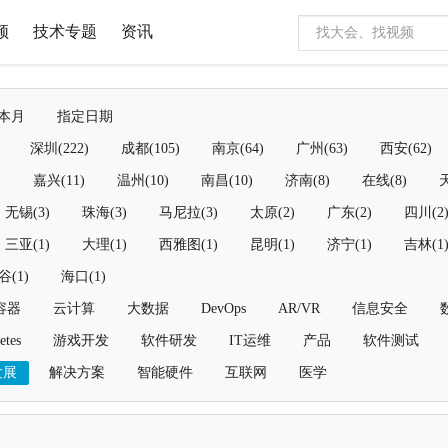
频
技术专题
资讯
本月
指定日期
深圳(222)
成都(105)
南京(64)
广州(63)
西安(62)
)
嘉兴(11)
温州(10)
南昌(10)
济南(8)
在线(8)
天
无锡(3)
珠海(3)
马尼拉(3)
太原(2)
广东(2)
四川(2
三亚(1)
大理(1)
西雅图(1)
昆明(1)
济宁(1)
吉林(1
谷(1)
海口(1)
容器
云计算
大数据
DevOps
AR/VR
信息安全
etes
游戏开发
软件研发
IT运维
产品
软件测试
发展
解决方案
智能硬件
互联网
医学