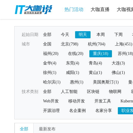
热门活动
大咖直播
大咖视
起始日期
全部
今天
明天
本周
下周
城市
全国
北京(798)
杭州(704)
上海(451)
福州(20)
在线(20)
重庆(18)
苏州(18
金华(4)
东莞(4)
青岛(4)
大连(3)
徐州(1)
咸阳(1)
黄山(1)
佛山(1)
哈尔滨(1)
惠州(1)
美国奥斯汀(1)
曼
技术类别
全部
人工智能
区块链
物联网
Web开发
移动开发
开发工具
Kubern
开源治理
名企案例
名家分享
职业
全部
最新发布