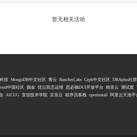
暂无相关活动
科技
MongoDB中文社区
青云
RancherLabs
Ceph中文社区
DBAplus社群
 Cloud中国社区
掘金
优云双态运维
思必驰DUI开放平台
精灵云
测试窝
合
AICUG
宜信技术学院
京东云
程序员客栈
openinstall
阿里云天池平