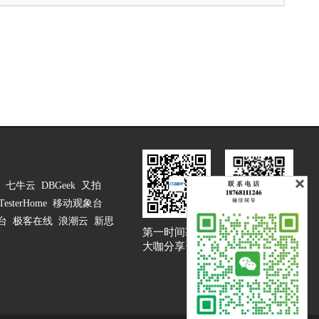
七牛云
DBGeek
又拍
TesterHome
移动观象台
台
极客在线
浪潮云
新思
第一时间获取
大咖说吐槽客服
大咖分享资讯