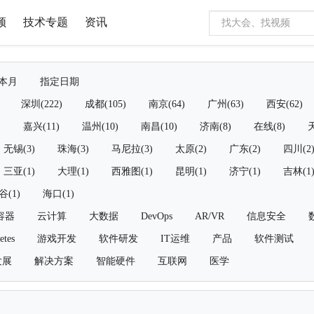
频
技术专题
资讯
本月
指定日期
深圳(222)
成都(105)
南京(64)
广州(63)
西安(62)
)
嘉兴(11)
温州(10)
南昌(10)
济南(8)
在线(8)
天
无锡(3)
珠海(3)
马尼拉(3)
太原(2)
广东(2)
四川(2
三亚(1)
大理(1)
西雅图(1)
昆明(1)
济宁(1)
吉林(1
谷(1)
海口(1)
容器
云计算
大数据
DevOps
AR/VR
信息安全
etes
游戏开发
软件研发
IT运维
产品
软件测试
发展
解决方案
智能硬件
互联网
医学