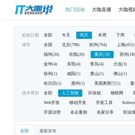
热门活动
大咖直播
大咖视
起始日期
全部
今天
明天
本周
下周
城市
全国
北京(798)
杭州(704)
上海(451)
福州(20)
在线(20)
重庆(18)
苏州(18
金华(4)
东莞(4)
青岛(4)
大连(3)
徐州(1)
咸阳(1)
黄山(1)
佛山(1)
哈尔滨(1)
惠州(1)
美国奥斯汀(1)
曼
技术类别
全部
人工智能
区块链
物联网
Web开发
移动开发
开发工具
Kubern
开源治理
名企案例
名家分享
职业
全部
最新发布