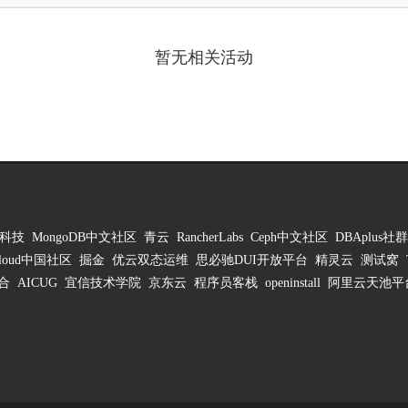
暂无相关活动
科技
MongoDB中文社区
青云
RancherLabs
Ceph中文社区
DBAplus社群
 Cloud中国社区
掘金
优云双态运维
思必驰DUI开放平台
精灵云
测试窝
合
AICUG
宜信技术学院
京东云
程序员客栈
openinstall
阿里云天池平