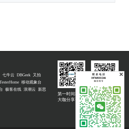
七牛云
DBGeek
又拍
TesterHome
移动观象台
台
极客在线
浪潮云
新思
第一时间获取
大咖说吐槽客服
大咖分享资讯