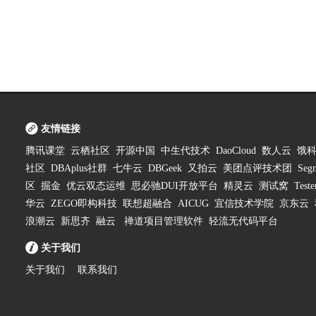
友情链接
腾讯课堂
云栖社区
开源中国
中生代技术
DaoCloud
数人云
饿
社区
DBAplus社群
七牛云
DBGeek
又拍云
美团点评技术团
Segm
区
掘金
优云双态运维
思必驰DUI开放平台
精灵云
测试窝
Test
华云
ZEGO即构科技
联想超融合
AICUG
宜信技术学院
京东云
浪潮云
新思齐
融云
禅道项目管理软件
轻流无代码平台
关于我们
关于我们
联系我们