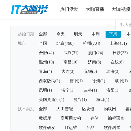
热门活动
大咖直播
大咖视频
起始日期
全部
今天
明天
本周
下周
本
城市
全国
北京(798)
杭州(704)
上海(451)
合肥(42)
武汉(31)
厦门(24)
长沙(22)
温州(10)
南昌(10)
济南(8)
在线(8)
青岛(4)
大连(3)
无锡(3)
珠海(3)
西双版纳(1)
德阳(1)
徐州(1)
咸阳(1)
昆明(1)
济宁(1)
吉林(1)
洛阳(1)
美国奥斯汀(1)
曼谷(1)
海口(1)
技术类别
全部
人工智能
区块链
物联网
容
数据库
高可用架构
存储
编程语言
软件研发
IT运维
产品
软件测试