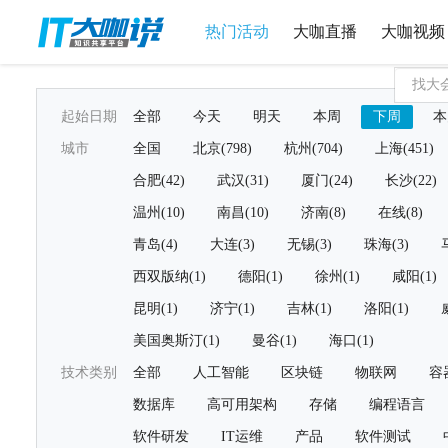
热门活动
大咖直播
大咖视频
起始日期
全部
今天
明天
本周
下周
本
城市
全国
北京(798)
杭州(704)
上海(451)
合肥(42)
武汉(31)
厦门(24)
长沙(22)
温州(10)
南昌(10)
济南(8)
在线(8)
青岛(4)
大连(3)
无锡(3)
珠海(3)
西双版纳(1)
德阳(1)
徐州(1)
咸阳(1)
昆明(1)
济宁(1)
吉林(1)
洛阳(1)
美国奥斯汀(1)
曼谷(1)
海口(1)
技术类别
全部
人工智能
区块链
物联网
容
数据库
高可用架构
存储
编程语言
软件研发
IT运维
产品
软件测试