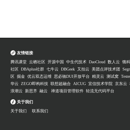
友情链接
腾讯课堂
云栖社区
开源中国
中生代技术
DaoCloud
数人云
饿
社区
DBAplus社群
七牛云
DBGeek
又拍云
美团点评技术团
Segm
区
掘金
优云双态运维
思必驰DUI开放平台
精灵云
测试窝
Test
华云
ZEGO即构科技
联想超融合
AICUG
宜信技术学院
京东云
浪潮云
新思齐
融云
禅道项目管理软件
轻流无代码平台
关于我们
关于我们
联系我们