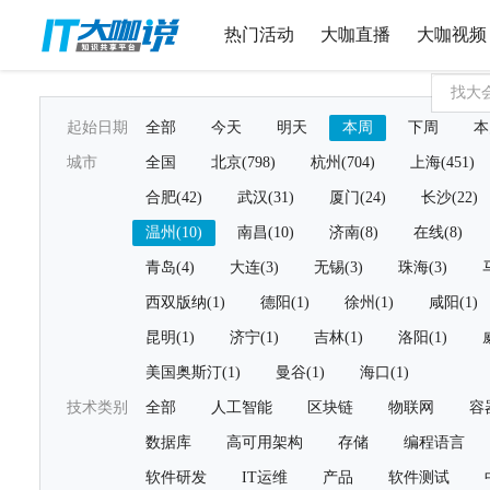
热门活动
大咖直播
大咖视频
起始日期
全部
今天
明天
本周
下周
本
城市
全国
北京(798)
杭州(704)
上海(451)
合肥(42)
武汉(31)
厦门(24)
长沙(22)
温州(10)
南昌(10)
济南(8)
在线(8)
青岛(4)
大连(3)
无锡(3)
珠海(3)
西双版纳(1)
德阳(1)
徐州(1)
咸阳(1)
昆明(1)
济宁(1)
吉林(1)
洛阳(1)
美国奥斯汀(1)
曼谷(1)
海口(1)
技术类别
全部
人工智能
区块链
物联网
容
数据库
高可用架构
存储
编程语言
软件研发
IT运维
产品
软件测试