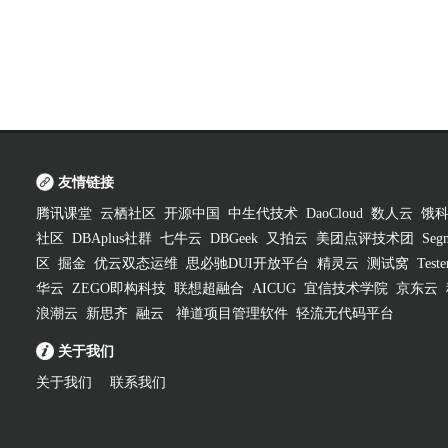
友情链接
腾讯课堂
云栖社区
开源中国
中生代技术
DaoCloud
数人云
饿
社区
DBAplus社群
七牛云
DBGeek
又拍云
美团点评技术团
Segm
区
掘金
优云双态运维
思必驰DUI开放平台
精灵云
测试窝
Test
华云
ZEGO即构科技
联想超融合
AICUG
宜信技术学院
京东云
浪潮云
新思齐
融云
禅道项目管理软件
轻流无代码平台
关于我们
关于我们
联系我们