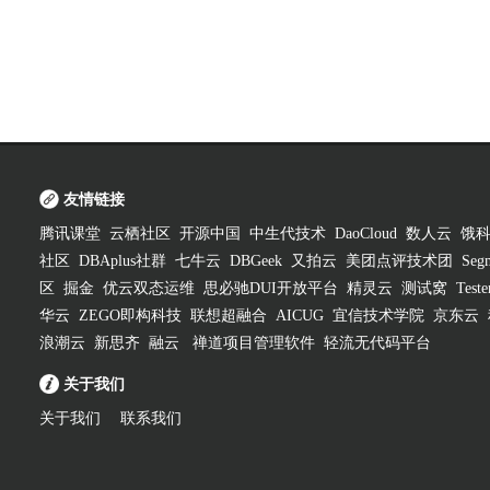
友情链接
腾讯课堂
云栖社区
开源中国
中生代技术
DaoCloud
数人云
饿
社区
DBAplus社群
七牛云
DBGeek
又拍云
美团点评技术团
Segm
区
掘金
优云双态运维
思必驰DUI开放平台
精灵云
测试窝
Test
华云
ZEGO即构科技
联想超融合
AICUG
宜信技术学院
京东云
浪潮云
新思齐
融云
禅道项目管理软件
轻流无代码平台
关于我们
关于我们
联系我们