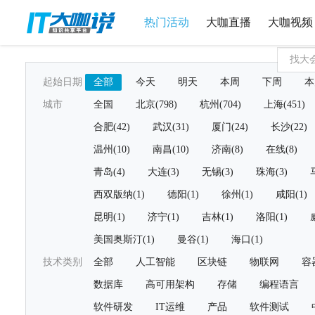
热门活动
大咖直播
大咖视频
起始日期
全部
今天
明天
本周
下周
本
城市
全国
北京(798)
杭州(704)
上海(451)
合肥(42)
武汉(31)
厦门(24)
长沙(22)
温州(10)
南昌(10)
济南(8)
在线(8)
青岛(4)
大连(3)
无锡(3)
珠海(3)
西双版纳(1)
德阳(1)
徐州(1)
咸阳(1)
昆明(1)
济宁(1)
吉林(1)
洛阳(1)
美国奥斯汀(1)
曼谷(1)
海口(1)
技术类别
全部
人工智能
区块链
物联网
容
数据库
高可用架构
存储
编程语言
软件研发
IT运维
产品
软件测试