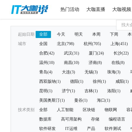
热门活动
大咖直播
大咖视频
起始日期
全部
今天
明天
本周
下周
本
城市
全国
北京(798)
杭州(705)
上海(451)
合肥(42)
武汉(31)
厦门(24)
长沙(22)
温州(10)
南昌(10)
济南(8)
在线(8)
青岛(4)
大连(3)
无锡(3)
珠海(3)
西双版纳(1)
德阳(1)
徐州(1)
咸阳(1)
昆明(1)
济宁(1)
吉林(1)
洛阳(1)
美国奥斯汀(1)
曼谷(1)
海口(1)
技术类别
全部
人工智能
区块链
物联网
容
数据库
高可用架构
存储
编程语言
软件研发
IT运维
产品
软件测试