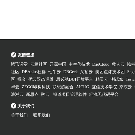
友情链接
腾讯课堂
云栖社区
开源中国
中生代技术
DaoCloud
数人云
饿
社区
DBAplus社群
七牛云
DBGeek
又拍云
美团点评技术团
Segm
区
掘金
优云双态运维
思必驰DUI开放平台
精灵云
测试窝
Test
华云
ZEGO即构科技
联想超融合
AICUG
宜信技术学院
京东云
浪潮云
新思齐
融云
禅道项目管理软件
轻流无代码平台
关于我们
关于我们
联系我们