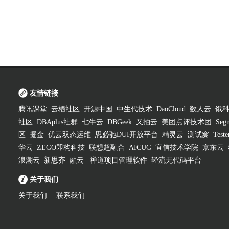
友情链接
腾讯课堂
云栖社区
开源中国
中生代技术
DaoCloud
数人云
饿
社区
DBAplus社群
七牛云
DBGeek
又拍云
美团点评技术团
Segm
区
掘金
优云双态运维
思必驰DUI开放平台
精灵云
测试窝
Test
华云
ZEGO即构科技
联想超融合
AICUG
宜信技术学院
京东云
浪潮云
新思齐
融云
禅道项目管理软件
轻流无代码平台
关于我们
关于我们
联系我们