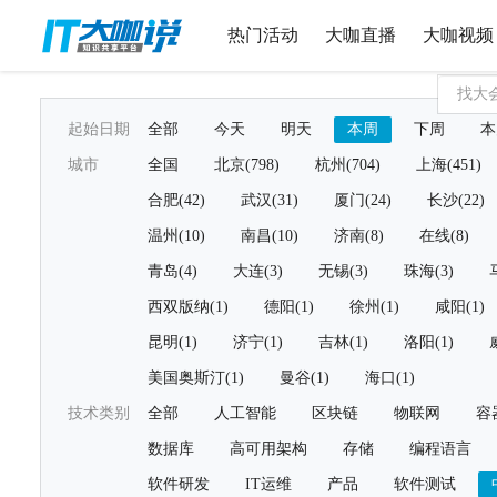
热门活动
大咖直播
大咖视频
起始日期
全部
今天
明天
本周
下周
本
城市
全国
北京(798)
杭州(704)
上海(451)
合肥(42)
武汉(31)
厦门(24)
长沙(22)
温州(10)
南昌(10)
济南(8)
在线(8)
青岛(4)
大连(3)
无锡(3)
珠海(3)
西双版纳(1)
德阳(1)
徐州(1)
咸阳(1)
昆明(1)
济宁(1)
吉林(1)
洛阳(1)
美国奥斯汀(1)
曼谷(1)
海口(1)
技术类别
全部
人工智能
区块链
物联网
容
数据库
高可用架构
存储
编程语言
软件研发
IT运维
产品
软件测试