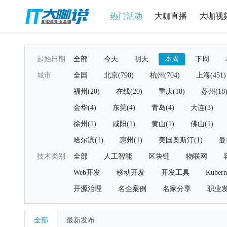
热门活动
大咖直播
大咖视
起始日期
全部
今天
明天
本周
下周
城市
全国
北京(798)
杭州(704)
上海(451)
福州(20)
在线(20)
重庆(18)
苏州(18
金华(4)
东莞(4)
青岛(4)
大连(3)
徐州(1)
咸阳(1)
黄山(1)
佛山(1)
哈尔滨(1)
惠州(1)
美国奥斯汀(1)
曼
技术类别
全部
人工智能
区块链
物联网
Web开发
移动开发
开发工具
Kubern
开源治理
名企案例
名家分享
职业
全部
最新发布