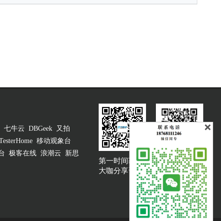
七牛云
DBGeek
又拍
TesterHome
移动观象台
台
极客在线
浪潮云
新思
第一时间获取
大咖说吐槽客服
大咖分享资讯