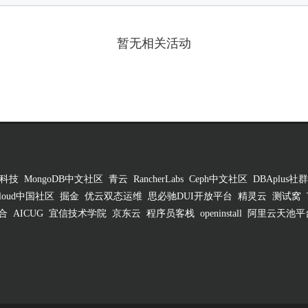
暂无相关活动
科技
MongoDB中文社区
青云
RancherLabs
Ceph中文社区
DBAplus社群
 Cloud中国社区
掘金
优云双态运维
思必驰DUI开放平台
精灵云
测试窝
合
AICUG
宜信技术学院
京东云
程序员客栈
openinstall
阿里云天池平