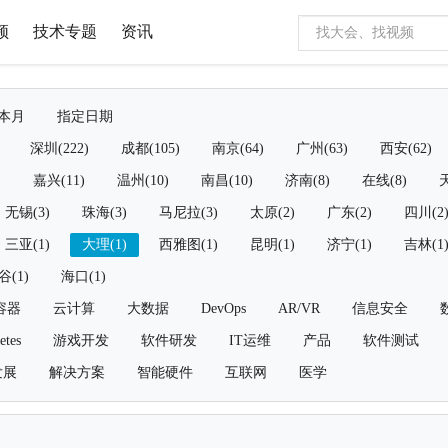
频
技术专题
资讯
本月
指定日期
深圳(222)
成都(105)
南京(64)
广州(63)
西安(62)
)
嘉兴(11)
温州(10)
南昌(10)
济南(8)
在线(8)
天
无锡(3)
珠海(3)
马尼拉(3)
太原(2)
广东(2)
四川(2
三亚(1)
大理(1)
西雅图(1)
昆明(1)
济宁(1)
吉林(1
谷(1)
海口(1)
容器
云计算
大数据
DevOps
AR/VR
信息安全
etes
游戏开发
软件研发
IT运维
产品
软件测试
发展
解决方案
智能硬件
互联网
医学