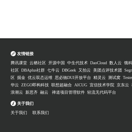
友情链接
腾讯课堂
云栖社区
开源中国
中生代技术
DaoCloud
数人云
饿
社区
DBAplus社群
七牛云
DBGeek
又拍云
美团点评技术团
Segm
区
掘金
优云双态运维
思必驰DUI开放平台
精灵云
测试窝
Test
华云
ZEGO即构科技
联想超融合
AICUG
宜信技术学院
京东云
浪潮云
新思齐
融云
禅道项目管理软件
轻流无代码平台
关于我们
关于我们
联系我们