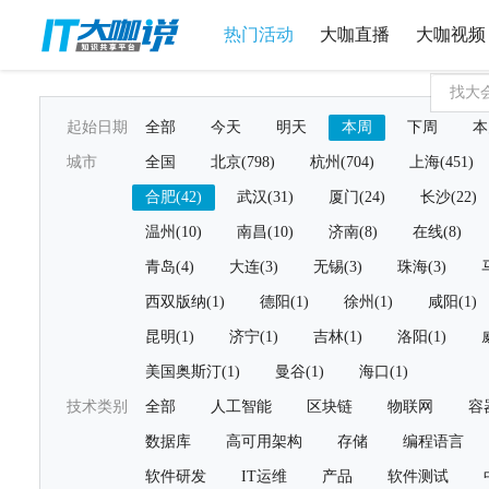
热门活动
大咖直播
大咖视频
起始日期
全部
今天
明天
本周
下周
本
城市
全国
北京(798)
杭州(704)
上海(451)
合肥(42)
武汉(31)
厦门(24)
长沙(22)
温州(10)
南昌(10)
济南(8)
在线(8)
青岛(4)
大连(3)
无锡(3)
珠海(3)
西双版纳(1)
德阳(1)
徐州(1)
咸阳(1)
昆明(1)
济宁(1)
吉林(1)
洛阳(1)
美国奥斯汀(1)
曼谷(1)
海口(1)
技术类别
全部
人工智能
区块链
物联网
容
数据库
高可用架构
存储
编程语言
软件研发
IT运维
产品
软件测试