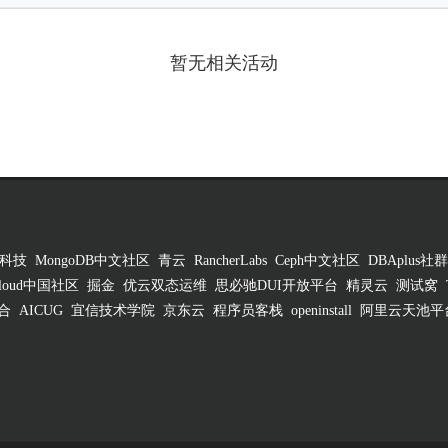
暂无相关活动
科技
MongoDB中文社区
青云
RancherLabs
Ceph中文社区
DBAplus社群
 Cloud中国社区
掘金
优云双态运维
思必驰DUI开放平台
精灵云
测试窝
合
AICUG
宜信技术学院
京东云
程序员客栈
openinstall
阿里云天池平