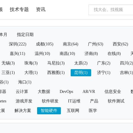
频
技术专题
资讯
本月
指定日期
深圳(222)
成都(105)
南京(64)
广州(63)
西安(62)
)
嘉兴(11)
温州(10)
南昌(10)
济南(8)
在线(8)
天
无锡(3)
珠海(3)
马尼拉(3)
太原(2)
广东(2)
四川(2
三亚(1)
大理(1)
西雅图(1)
昆明(1)
济宁(1)
吉林(1
谷(1)
海口(1)
容器
云计算
大数据
DevOps
AR/VR
信息安全
etes
游戏开发
软件研发
IT运维
产品
软件测试
发展
解决方案
智能硬件
互联网
医学