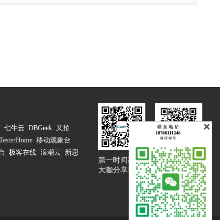
七牛云
DBGeek
又拍
TesterHome
移动观象台
台
极客在线
浪潮云
新思
第一时间获取
大咖说吐槽客服
大咖分享资讯