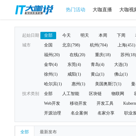
热门活动
大咖直播
大咖视
起始日期
全部
今天
明天
本周
下周
城市
全国
北京(798)
杭州(704)
上海(451)
福州(20)
在线(20)
重庆(18)
苏州(18
金华(4)
东莞(4)
青岛(4)
大连(3)
徐州(1)
咸阳(1)
黄山(1)
佛山(1)
哈尔滨(1)
惠州(1)
美国奥斯汀(1)
曼
技术类别
全部
人工智能
区块链
物联网
Web开发
移动开发
开发工具
Kubern
开源治理
名企案例
名家分享
职业
全部
最新发布