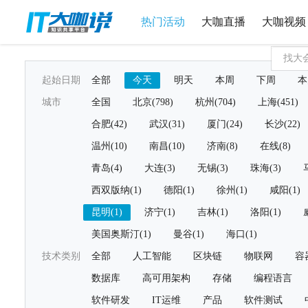
热门活动
大咖直播
大咖视频
起始日期
全部
今天
明天
本周
下周
本
城市
全国
北京(798)
杭州(704)
上海(451)
合肥(42)
武汉(31)
厦门(24)
长沙(22)
温州(10)
南昌(10)
济南(8)
在线(8)
青岛(4)
大连(3)
无锡(3)
珠海(3)
西双版纳(1)
德阳(1)
徐州(1)
咸阳(1)
昆明(1)
济宁(1)
吉林(1)
洛阳(1)
美国奥斯汀(1)
曼谷(1)
海口(1)
技术类别
全部
人工智能
区块链
物联网
容
数据库
高可用架构
存储
编程语言
软件研发
IT运维
产品
软件测试