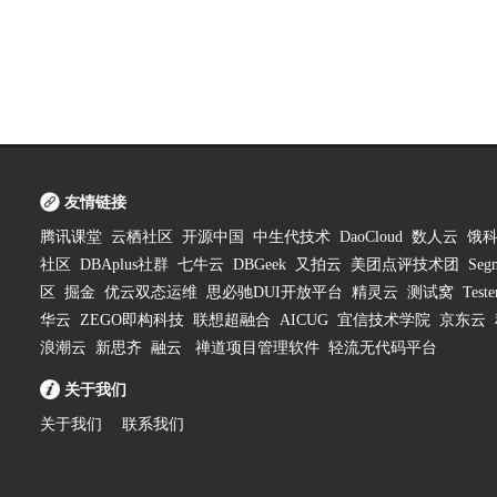
友情链接
腾讯课堂
云栖社区
开源中国
中生代技术
DaoCloud
数人云
饿
社区
DBAplus社群
七牛云
DBGeek
又拍云
美团点评技术团
Segm
区
掘金
优云双态运维
思必驰DUI开放平台
精灵云
测试窝
Test
华云
ZEGO即构科技
联想超融合
AICUG
宜信技术学院
京东云
浪潮云
新思齐
融云
禅道项目管理软件
轻流无代码平台
关于我们
关于我们
联系我们