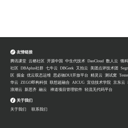
友情链接
腾讯课堂
云栖社区
开源中国
中生代技术
DaoCloud
数人云
饿
社区
DBAplus社群
七牛云
DBGeek
又拍云
美团点评技术团
Segm
区
掘金
优云双态运维
思必驰DUI开放平台
精灵云
测试窝
Test
华云
ZEGO即构科技
联想超融合
AICUG
宜信技术学院
京东云
浪潮云
新思齐
融云
禅道项目管理软件
轻流无代码平台
关于我们
关于我们
联系我们