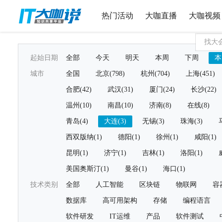
热门活动
大咖直播
大咖视频
起始日期
全部
今天
明天
本周
下周
本
城市
全国
北京(798)
杭州(704)
上海(451)
合肥(42)
武汉(31)
厦门(24)
长沙(22)
温州(10)
南昌(10)
济南(8)
在线(8)
青岛(4)
大连(3)
无锡(3)
珠海(3)
西双版纳(1)
德阳(1)
徐州(1)
咸阳(1)
昆明(1)
济宁(1)
吉林(1)
洛阳(1)
美国奥斯汀(1)
曼谷(1)
海口(1)
技术类别
全部
人工智能
区块链
物联网
容
数据库
高可用架构
存储
编程语言
软件研发
IT运维
产品
软件测试