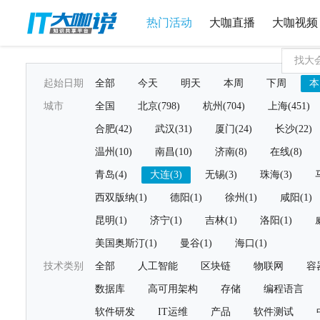
热门活动
大咖直播
大咖视频
起始日期
全部
今天
明天
本周
下周
本
城市
全国
北京(798)
杭州(704)
上海(451)
合肥(42)
武汉(31)
厦门(24)
长沙(22)
温州(10)
南昌(10)
济南(8)
在线(8)
青岛(4)
大连(3)
无锡(3)
珠海(3)
西双版纳(1)
德阳(1)
徐州(1)
咸阳(1)
昆明(1)
济宁(1)
吉林(1)
洛阳(1)
美国奥斯汀(1)
曼谷(1)
海口(1)
技术类别
全部
人工智能
区块链
物联网
容
数据库
高可用架构
存储
编程语言
软件研发
IT运维
产品
软件测试