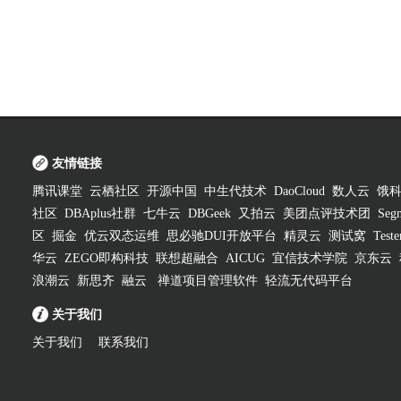
友情链接
腾讯课堂
云栖社区
开源中国
中生代技术
DaoCloud
数人云
饿
社区
DBAplus社群
七牛云
DBGeek
又拍云
美团点评技术团
Segm
区
掘金
优云双态运维
思必驰DUI开放平台
精灵云
测试窝
Test
华云
ZEGO即构科技
联想超融合
AICUG
宜信技术学院
京东云
浪潮云
新思齐
融云
禅道项目管理软件
轻流无代码平台
关于我们
关于我们
联系我们