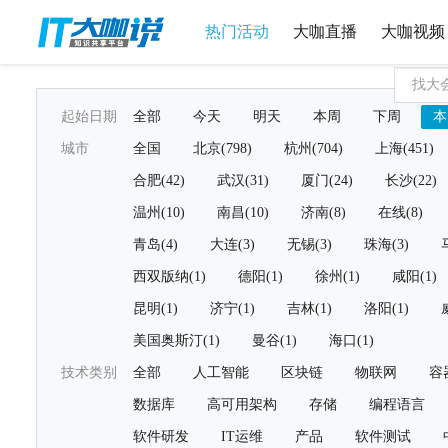
热门活动
大咖直播
大咖视频
起始日期
全部
今天
明天
本周
下周
本
城市
全国
北京(798)
杭州(704)
上海(451)
合肥(42)
武汉(31)
厦门(24)
长沙(22)
温州(10)
南昌(10)
济南(8)
在线(8)
青岛(4)
大连(3)
无锡(3)
珠海(3)
西双版纳(1)
德阳(1)
徐州(1)
咸阳(1)
昆明(1)
济宁(1)
吉林(1)
洛阳(1)
美国奥斯汀(1)
曼谷(1)
海口(1)
技术类别
全部
人工智能
区块链
物联网
容
数据库
高可用架构
存储
编程语言
软件研发
IT运维
产品
软件测试