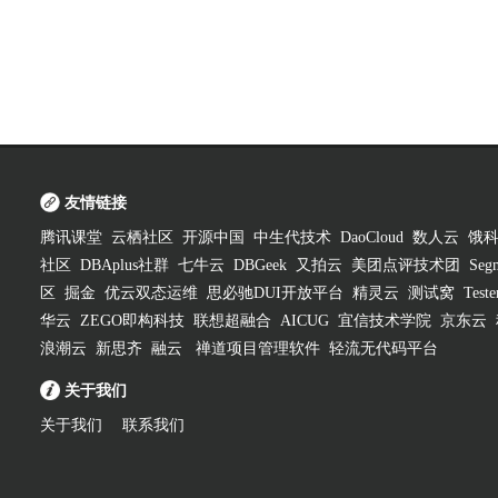
友情链接
腾讯课堂
云栖社区
开源中国
中生代技术
DaoCloud
数人云
饿
社区
DBAplus社群
七牛云
DBGeek
又拍云
美团点评技术团
Segm
区
掘金
优云双态运维
思必驰DUI开放平台
精灵云
测试窝
Test
华云
ZEGO即构科技
联想超融合
AICUG
宜信技术学院
京东云
浪潮云
新思齐
融云
禅道项目管理软件
轻流无代码平台
关于我们
关于我们
联系我们