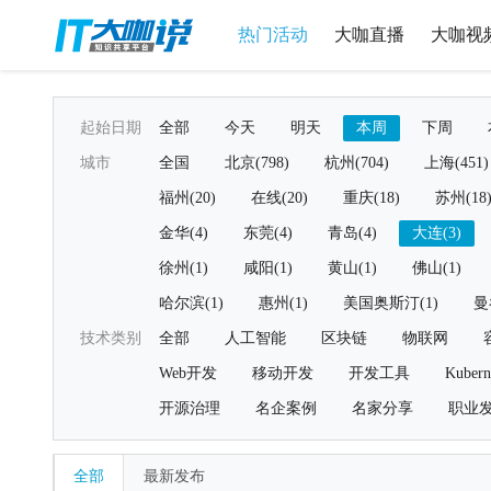
热门活动
大咖直播
大咖视
起始日期
全部
今天
明天
本周
下周
城市
全国
北京(798)
杭州(704)
上海(451)
福州(20)
在线(20)
重庆(18)
苏州(18
金华(4)
东莞(4)
青岛(4)
大连(3)
徐州(1)
咸阳(1)
黄山(1)
佛山(1)
哈尔滨(1)
惠州(1)
美国奥斯汀(1)
曼
技术类别
全部
人工智能
区块链
物联网
Web开发
移动开发
开发工具
Kubern
开源治理
名企案例
名家分享
职业
全部
最新发布