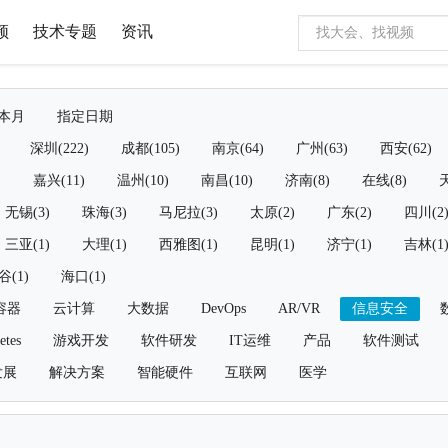
频
技术专题
资讯
本月
指定日期
深圳(222)
成都(105)
南京(64)
广州(63)
西安(62)
)
嘉兴(11)
温州(10)
南昌(10)
济南(8)
在线(8)
天
无锡(3)
珠海(3)
马尼拉(3)
太原(2)
广东(2)
四川(2
三亚(1)
大理(1)
西雅图(1)
昆明(1)
济宁(1)
吉林(1
谷(1)
海口(1)
容器
云计算
大数据
DevOps
AR/VR
信息安全
etes
游戏开发
软件研发
IT运维
产品
软件测试
发展
解决方案
智能硬件
互联网
医学