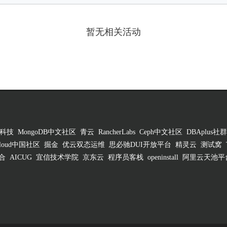
暂无相关活动
科技
MongoDB中文社区
青云
RancherLabs
Ceph中文社区
DBAplus社群
 Cloud中国社区
掘金
优云双态运维
思必驰DUI开放平台
精灵云
测试窝
合
AICUG
宜信技术学院
京东云
程序员客栈
openinstall
阿里云天池平