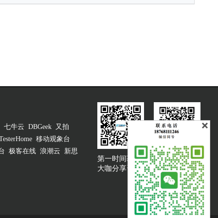
七牛云
DBGeek
又拍
TesterHome
移动观象台
台
极客在线
浪潮云
新思
第一时间获取
大咖说吐槽客服
大咖分享资讯