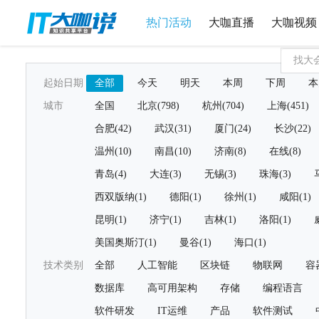
热门活动
大咖直播
大咖视频
起始日期
全部
今天
明天
本周
下周
本
城市
全国
北京(798)
杭州(704)
上海(451)
合肥(42)
武汉(31)
厦门(24)
长沙(22)
温州(10)
南昌(10)
济南(8)
在线(8)
青岛(4)
大连(3)
无锡(3)
珠海(3)
西双版纳(1)
德阳(1)
徐州(1)
咸阳(1)
昆明(1)
济宁(1)
吉林(1)
洛阳(1)
美国奥斯汀(1)
曼谷(1)
海口(1)
技术类别
全部
人工智能
区块链
物联网
容
数据库
高可用架构
存储
编程语言
软件研发
IT运维
产品
软件测试