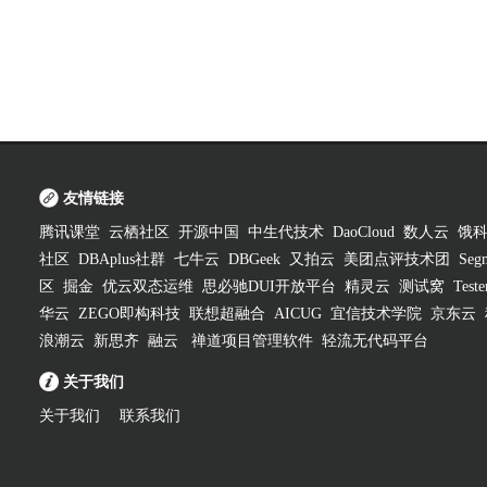
友情链接
腾讯课堂
云栖社区
开源中国
中生代技术
DaoCloud
数人云
饿
社区
DBAplus社群
七牛云
DBGeek
又拍云
美团点评技术团
Segm
区
掘金
优云双态运维
思必驰DUI开放平台
精灵云
测试窝
Test
华云
ZEGO即构科技
联想超融合
AICUG
宜信技术学院
京东云
浪潮云
新思齐
融云
禅道项目管理软件
轻流无代码平台
关于我们
关于我们
联系我们