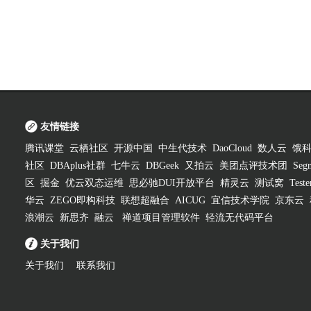
友情链接
腾讯课堂
云栖社区
开源中国
中生代技术
DaoCloud
数人云
饿
社区
DBAplus社群
七牛云
DBGeek
又拍云
美团点评技术团
Segm
区
掘金
优云双态运维
思必驰DUI开放平台
精灵云
测试窝
Test
华云
ZEGO即构科技
联想超融合
AICUG
宜信技术学院
京东云
浪潮云
新思齐
融云
禅道项目管理软件
轻流无代码平台
关于我们
关于我们
联系我们