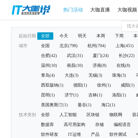
热门活动
大咖直播
大咖视频
起始日期
全部
今天
明天
本周
下周
本
城市
全国
北京(798)
杭州(704)
上海(451)
合肥(42)
武汉(31)
厦门(24)
长沙(22)
温州(10)
南昌(10)
济南(8)
在线(8)
青岛(4)
大连(3)
无锡(3)
珠海(3)
西双版纳(1)
德阳(1)
徐州(1)
咸阳(1)
昆明(1)
济宁(1)
吉林(1)
洛阳(1)
美国奥斯汀(1)
曼谷(1)
海口(1)
技术类别
全部
人工智能
区块链
物联网
容
数据库
高可用架构
存储
编程语言
软件研发
IT运维
产品
软件测试