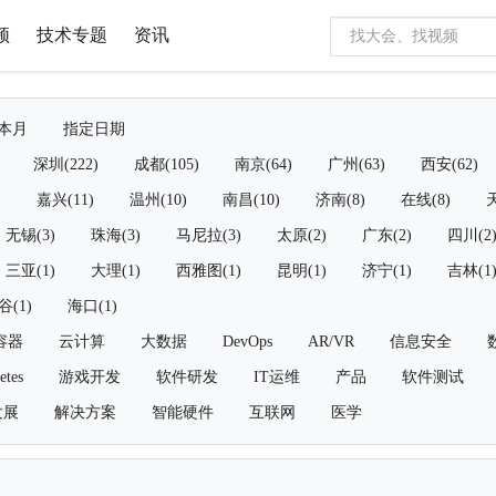
频
技术专题
资讯
本月
指定日期
深圳(222)
成都(105)
南京(64)
广州(63)
西安(62)
)
嘉兴(11)
温州(10)
南昌(10)
济南(8)
在线(8)
天
无锡(3)
珠海(3)
马尼拉(3)
太原(2)
广东(2)
四川(2
三亚(1)
大理(1)
西雅图(1)
昆明(1)
济宁(1)
吉林(1
谷(1)
海口(1)
容器
云计算
大数据
DevOps
AR/VR
信息安全
etes
游戏开发
软件研发
IT运维
产品
软件测试
发展
解决方案
智能硬件
互联网
医学