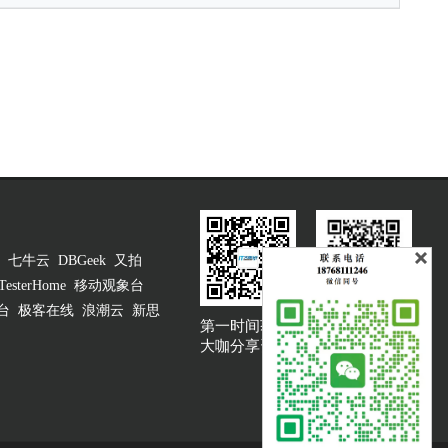
七牛云
DBGeek
又拍
TesterHome
移动观象台
台
极客在线
浪潮云
新思
第一时间获取
大咖说吐槽客服
大咖分享资讯