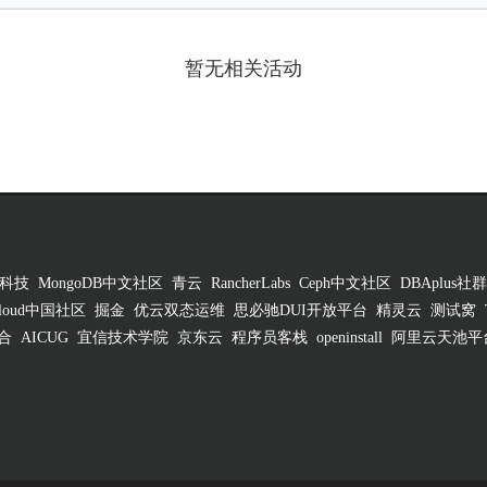
暂无相关活动
科技
MongoDB中文社区
青云
RancherLabs
Ceph中文社区
DBAplus社群
 Cloud中国社区
掘金
优云双态运维
思必驰DUI开放平台
精灵云
测试窝
合
AICUG
宜信技术学院
京东云
程序员客栈
openinstall
阿里云天池平