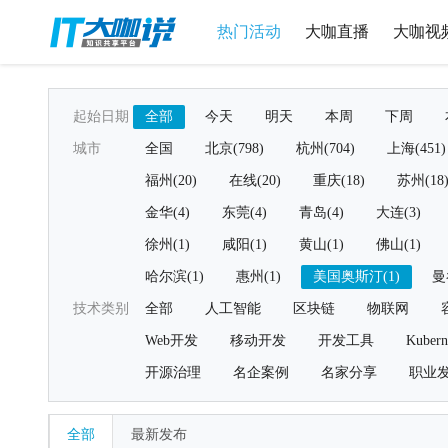
热门活动
大咖直播
大咖视
起始日期
全部
今天
明天
本周
下周
城市
全国
北京(798)
杭州(704)
上海(451)
福州(20)
在线(20)
重庆(18)
苏州(18
金华(4)
东莞(4)
青岛(4)
大连(3)
徐州(1)
咸阳(1)
黄山(1)
佛山(1)
哈尔滨(1)
惠州(1)
美国奥斯汀(1)
曼
技术类别
全部
人工智能
区块链
物联网
Web开发
移动开发
开发工具
Kubern
开源治理
名企案例
名家分享
职业
全部
最新发布