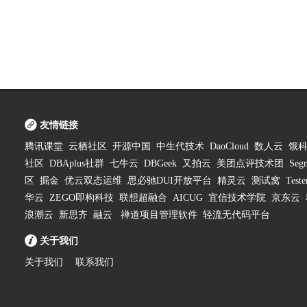
友情链接
腾讯课堂
云栖社区
开源中国
中生代技术
DaoCloud
数人云
饿
社区
DBAplus社群
七牛云
DBGeek
又拍云
美团点评技术团
Segm
区
掘金
优云双态运维
思必驰DUI开放平台
精灵云
测试窝
Test
华云
ZEGO即构科技
联想超融合
AICUG
宜信技术学院
京东云
浪潮云
新思齐
融云
禅道项目管理软件
轻流无代码平台
关于我们
关于我们
联系我们