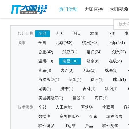
热门活动
大咖直播
大咖视频
起始日期
全部
今天
明天
本周
下周
本
城市
全国
北京(798)
杭州(705)
上海(451)
合肥(42)
武汉(31)
厦门(24)
长沙(22)
温州(10)
南昌(10)
济南(8)
在线(8)
青岛(4)
大连(3)
无锡(3)
珠海(3)
西双版纳(1)
德阳(1)
徐州(1)
咸阳(1)
昆明(1)
济宁(1)
吉林(1)
洛阳(1)
美国奥斯汀(1)
曼谷(1)
海口(1)
技术类别
全部
人工智能
区块链
物联网
容
数据库
高可用架构
存储
编程语言
软件研发
IT运维
产品
软件测试