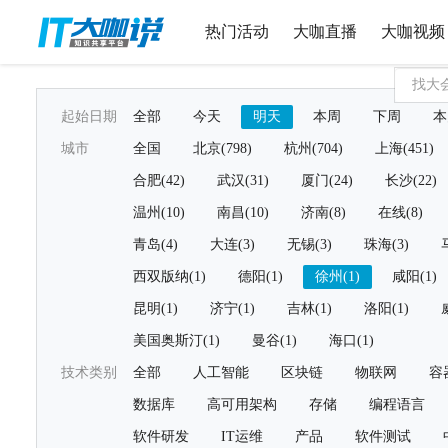
热门活动
大咖直播
大咖视频
起始日期
全部
今天
明天
本周
下周
本
城市
全国
北京(798)
杭州(704)
上海(451)
合肥(42)
武汉(31)
厦门(24)
长沙(22)
温州(10)
南昌(10)
济南(8)
在线(8)
青岛(4)
大连(3)
无锡(3)
珠海(3)
西双版纳(1)
德阳(1)
徐州(1)
咸阳(1)
昆明(1)
济宁(1)
吉林(1)
洛阳(1)
美国奥斯汀(1)
曼谷(1)
海口(1)
技术类别
全部
人工智能
区块链
物联网
容
数据库
高可用架构
存储
编程语言
软件研发
IT运维
产品
软件测试