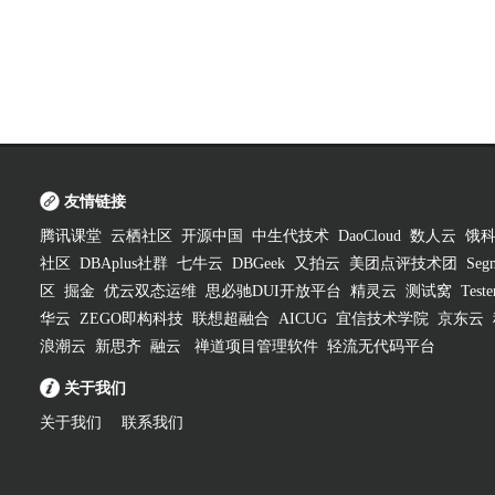
友情链接
腾讯课堂
云栖社区
开源中国
中生代技术
DaoCloud
数人云
饿
社区
DBAplus社群
七牛云
DBGeek
又拍云
美团点评技术团
Segm
区
掘金
优云双态运维
思必驰DUI开放平台
精灵云
测试窝
Test
华云
ZEGO即构科技
联想超融合
AICUG
宜信技术学院
京东云
浪潮云
新思齐
融云
禅道项目管理软件
轻流无代码平台
关于我们
关于我们
联系我们